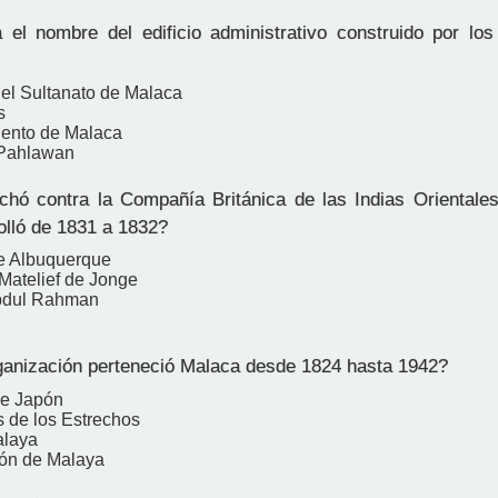
el nombre del edificio administrativo construido por lo
del Sultanato de Malaca
s
iento de Malaca
Pahlawan
hó contra la Compañía Británica de las Indias Orientale
olló de 1831 a 1832?
e Albuquerque
 Matelief de Jonge
bdul Rahman
anización perteneció Malaca desde 1824 hasta 1942?
de Japón
os de los Estrechos
alaya
ón de Malaya