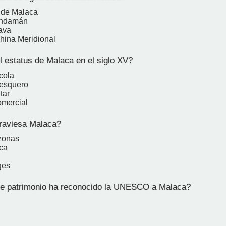
 de Malaca
Andamán
ava
hina Meridional
l estatus de Malaca en el siglo XV?
cola
pesquero
tar
omercial
raviesa Malaca?
zonas
ca
ges
e patrimonio ha reconocido la UNESCO a Malaca?