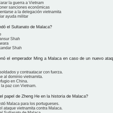
larar la guerra a Vietnam
poner sanciones económicas
entarse a la delegación vietnamita
ar ayuda militar
dó el Sultanato de Malaca?
e
Mansur Shah
wara
kandar Shah
ó el emperador Ming a Malaca en caso de un nuevo ataqu
soldados y contraatacar con fuerza.
e al dominio vietnamita.
efugio en China.
 la paz con Vietnam.
el papel de Zheng He en la historia de Malaca?
istó Malaca para los portugueses.
 el ataque vietnamita contra Malaca.
el Sultanato de Malaca.