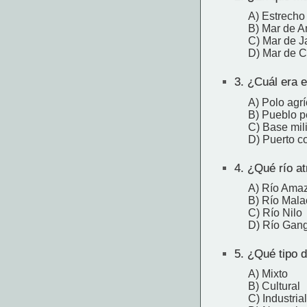
A) Estrecho
B) Mar de 
C) Mar de J
D) Mar de C
3.
¿Cuál era e
A) Polo agrí
B) Pueblo 
C) Base mili
D) Puerto c
4.
¿Qué río at
A) Río Ama
B) Río Mala
C) Río Nilo
D) Río Gan
5.
¿Qué tipo d
A) Mixto
B) Cultural
C) Industrial