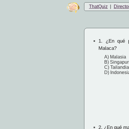
ThatQuiz
|
Directo
1.
¿En qué p
Malaca?
A) Malasia
B) Singapur
C) Tailandia
D) Indonesi
2.
¿En qué mas