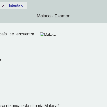
rio
|
Inténtalo
Malaca - Examen
aís se encuentra
a
a de agua está situada Malaca?