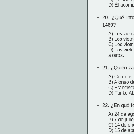
D) Él acomp
20.
¿Qué infor
1469?
A) Los viet
B) Los viet
C) Los vietn
D) Los viet
a otros.
21.
¿Quién zar
A) Cornelis
B) Afonso d
C) Francisc
D) Tunku A
22.
¿En qué fe
A) 24 de ag
B) 7 de juli
C) 14 de en
D) 15 de abr