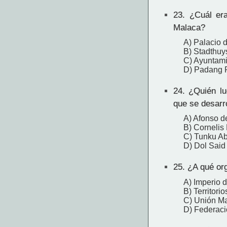
23.
¿Cuál era 
Malaca?
A) Palacio 
B) Stadthuy
C) Ayuntam
D) Padang 
24.
¿Quién luc
que se desarr
A) Afonso d
B) Cornelis
C) Tunku A
D) Dol Said
25.
¿A qué org
A) Imperio 
B) Territori
C) Unión M
D) Federaci