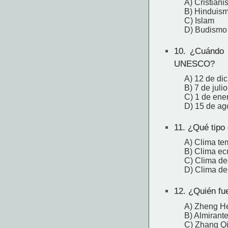
A) Cristian
B) Hinduis
C) Islam
D) Budismo
10.
¿Cuándo fu
UNESCO?
A) 12 de di
B) 7 de juli
C) 1 de ene
D) 15 de ag
11.
¿Qué tipo 
A) Clima te
B) Clima ecu
C) Clima de
D) Clima de
12.
¿Quién fue
A) Zheng H
B) Almirant
C) Zhang Q