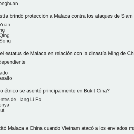
onghuan
tía brindó protección a Malaca contra los ataques de Siam
 Yuan
ing
 Qing
 Song
el estatus de Malaca en relación con la dinastía Ming de Ch
ndependiente
rado
asallo
 étnico se asentó principalmente en Bukit Cina?
ientes de Hang Li Po
onya
ut
itó Malaca a China cuando Vietnam atacó a los enviados m