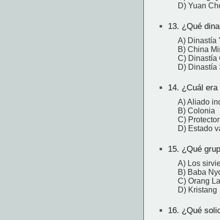
D) Yuan Ch
13.
¿Qué dinas
A) Dinastía
B) China M
C) Dinastía
D) Dinastía
14.
¿Cuál era 
A) Aliado i
B) Colonia
C) Protecto
D) Estado v
15.
¿Qué grupo
A) Los sirv
B) Baba Ny
C) Orang La
D) Kristang
16.
¿Qué solic