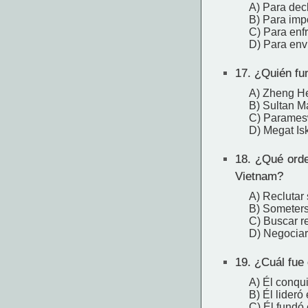
A) Para dec
B) Para im
C) Para enfr
D) Para envi
17.
¿Quién fun
A) Zheng H
B) Sultan 
C) Parames
D) Megat Is
18.
¿Qué orden
Vietnam?
A) Reclutar 
B) Someters
C) Buscar r
D) Negociar
19.
¿Cuál fue 
A) Él conqu
B) Él lideró
C) Él fundó 