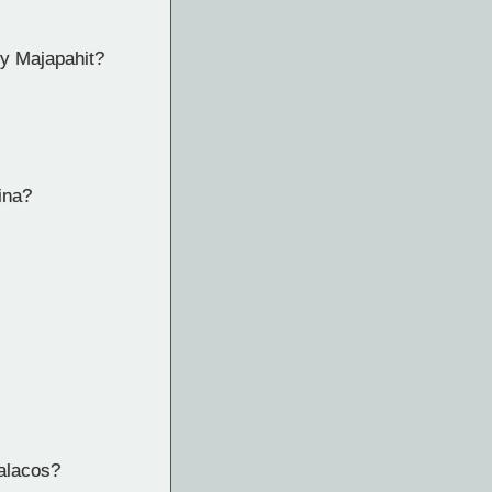
 y Majapahit?
ina?
alacos?