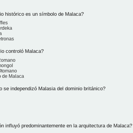
io histórico es un símbolo de Malaca?
fles
erdeka
a
etronas
o controló Malaca?
 Romano
mongol
 Otomano
o de Malaca
 se independizó Malasia del dominio británico?
ón influyó predominantemente en la arquitectura de Malaca?