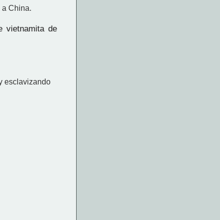
 a China.
 vietnamita de
y esclavizando