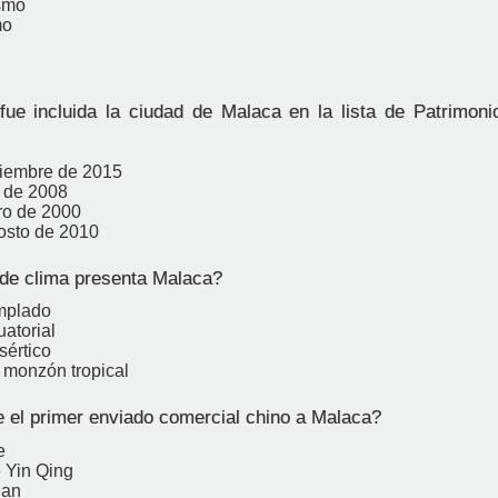
ismo
mo
e incluida la ciudad de Malaca en la lista de Patrimoni
ciembre de 2015
o de 2008
ro de 2000
osto de 2010
de clima presenta Malaca?
mplado
atorial
sértico
 monzón tropical
 el primer enviado comercial chino a Malaca?
e
e Yin Qing
ian