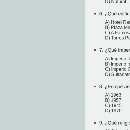
D) Natural
6.
¿Qué edific
A) Hotel Raf
B) Plaza M
C) A Famos
D) Torres P
7.
¿Qué imperi
A) Imperio
B) Imperio 
C) Imperio
D) Sultanat
8.
¿En qué año
A) 1963
B) 1957
C) 1945
D) 1970
9.
¿Qué religi