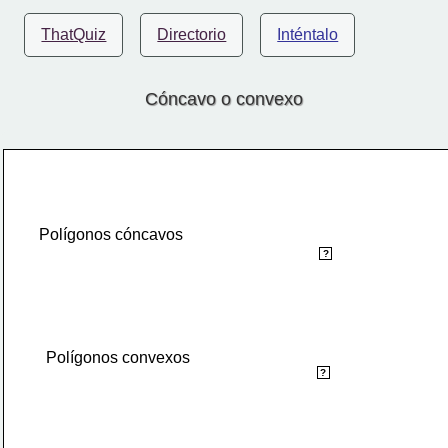
ThatQuiz
Directorio
Inténtalo
Cóncavo o convexo
Polígonos cóncavos
Polígonos que tienen al
menos un ángulo interno mayor
?
que 180º.
Polígonos que tienen todos sus
Polígonos convexos
ángulos internos inferiores a
?
180º .