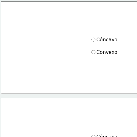
Cóncavo
Convexo
Cóncavo