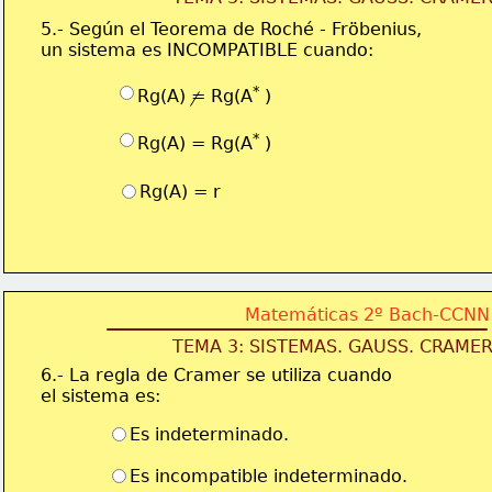
5.- Según el Teorema de Roché - Fröbenius, 
un sistema es INCOMPATIBLE cuando:
* 
Rg(A) = Rg(A
)
* 
Rg(A) = Rg(A
)
Rg(A) = r
Matemáticas 2º Bach-CCNN
TEMA 3: SISTEMAS. GAUSS. CRAME
6.- La regla de Cramer se utiliza cuando 
el sistema es:
Es indeterminado.
Es incompatible indeterminado.