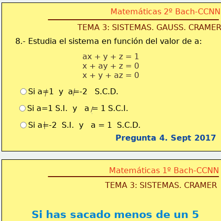
Matemáticas 2º Bach-CCNN
TEMA 3: SISTEMAS. GAUSS. CRAME
8.- Estudia el sistema en función del valor de a:
ax + y + z = 1
x + ay + z = 0
x + y + az = 0
Si a=1  y  a=-2   S.C.D.  
Si a=1 S.I.  y   a = 1 S.C.I.
Si a=-2  S.I.  y   a = 1  S.C.D.
Pregunta 4. Sept 2017
Matemáticas 1º Bach-CCNN
TEMA 3: SISTEMAS. CRAMER
Si has sacado menos de un 5