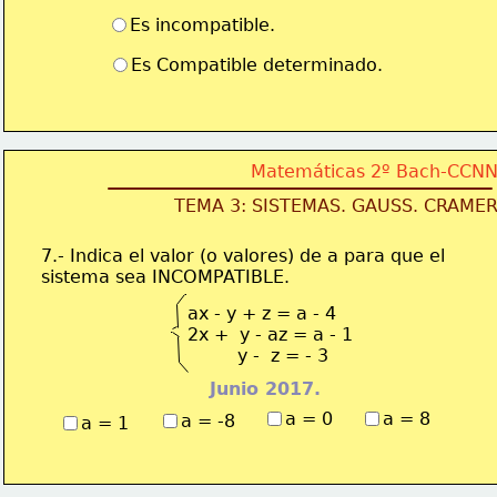
Es incompatible.
Es Compatible determinado.
Matemáticas 2º Bach-CCN
TEMA 3: SISTEMAS. GAUSS. CRAME
7.- Indica el valor (o valores) de a para que el 
sistema sea INCOMPATIBLE.
ax - y + z = a - 4
2x +  y - az = a - 1
         y -  z = - 3 
Junio 2017. 
a = 0
a = 8
a = -8
a = 1