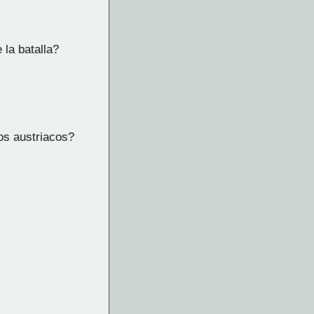
la batalla?
los austriacos?