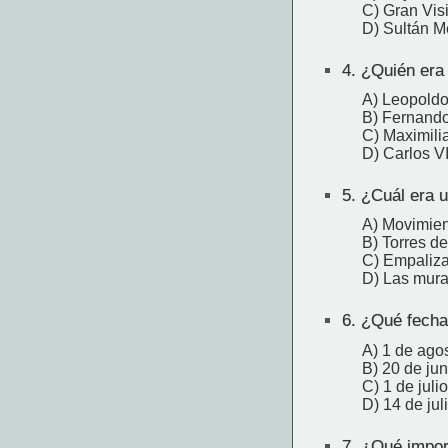
C) Gran Vis
D) Sultán 
4.
¿Quién era 
A) Leopoldo
B) Fernando 
C) Maximilia
D) Carlos V
5.
¿Cuál era un
A) Movimient
B) Torres de
C) Empaliz
D) Las mura
6.
¿Qué fecha 
A) 1 de ago
B) 20 de jun
C) 1 de julio
D) 14 de jul
7.
¿Qué import