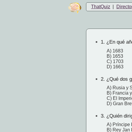
ThatQuiz
|
Directo
1.
¿En qué año
A) 1683
B) 1653
C) 1703
D) 1663
2.
¿Qué dos gr
A) Rusia y 
B) Francia 
C) El Imper
D) Gran Bre
3.
¿Quién dirig
A) Príncipe
B) Rey Jan I