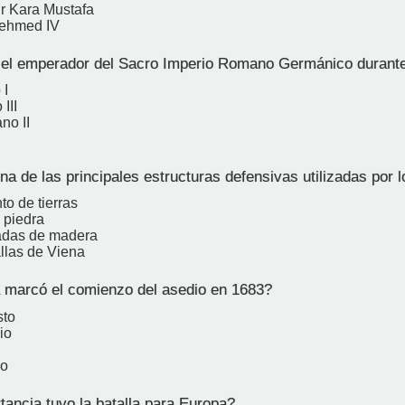
ir Kara Mustafa
Mehmed IV
el emperador del Sacro Imperio Romano Germánico durante 
 I
III
no II
I
a de las principales estructuras defensivas utilizadas por 
o de tierras
 piedra
adas de madera
llas de Viena
marcó el comienzo del asedio en 1683?
sto
io
io
ancia tuvo la batalla para Europa?