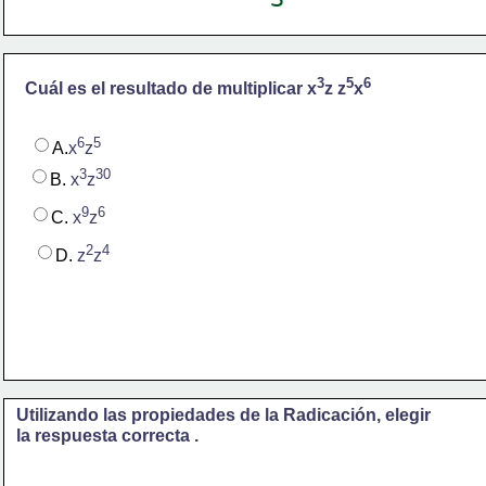
3
5
6
Cuál es el resultado de multiplicar x
z z
x
6
5
A.
x
z
3
30
B. 
x
z
9
6
C. 
x
z
2
4
D. 
z
z
Utilizando las propiedades de la Radicación, elegir 
la respuesta correcta .