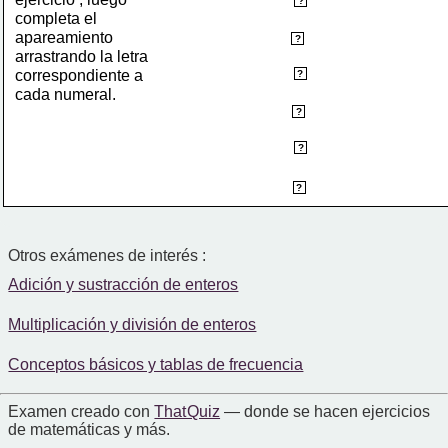
H
?
completa el 
apareamiento
G
?
arrastrando la letra 
B
correspondiente a
?
cada numeral.
F
?
C
?
A
?
Otros exámenes de interés :
Adición y sustracción de enteros
Multiplicación y división de enteros
Conceptos básicos y tablas de frecuencia
Examen creado con
That Quiz
— donde se hacen ejercicios
de matemáticas y más.