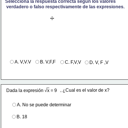
Selecciona la respuesta correcta según los valores
 verdadero o falso respectivamente de las expresiones.
÷
A. V,V.V
B. V,F,F
C. F,V,V
D. V, F ,V
, ¿Cual es el valor de x?
Dada la expresión √x = 9
A. No se puede determinar
B. 18