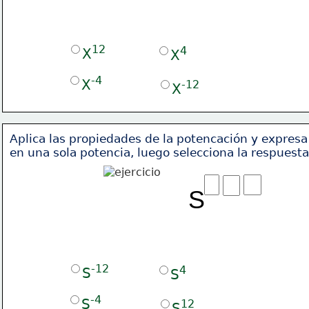
12
4
X
X
-4
X
-12
X
Aplica las propiedades de la potencación y expresa
en una sola potencia, luego selecciona la respuesta
S
-12
4
S
S
-4
S
12
S