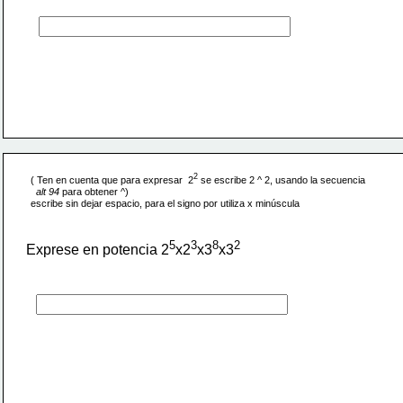
2
( Ten en cuenta que para expresar  2
 se escribe 2 ^ 2, usando la secuencia
alt 94 
para obtener ^)
escribe sin dejar espacio, para el signo por utiliza x minúscula
5
3
8
2
Exprese en potencia 2
x2
x3
x3