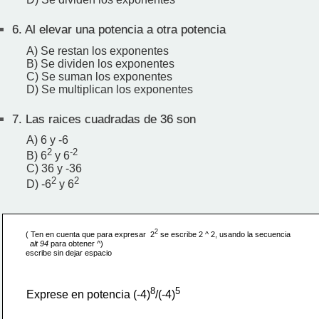
6.
Al elevar una potencia a otra potencia
A) Se restan los exponentes
B) Se dividen los exponentes
C) Se suman los exponentes
D) Se multiplican los exponentes
7.
Las raices cuadradas de 36 son
A) 6 y -6
2
-2
B) 6
y 6
C) 36 y -36
2
2
D) -6
y 6
2
( Ten en cuenta que para expresar  2
 se escribe 2 ^ 2, usando la secuencia
alt 94 
para obtener ^)
escribe sin dejar espacio 
8
5
Exprese en potencia (-4)
/(-4)