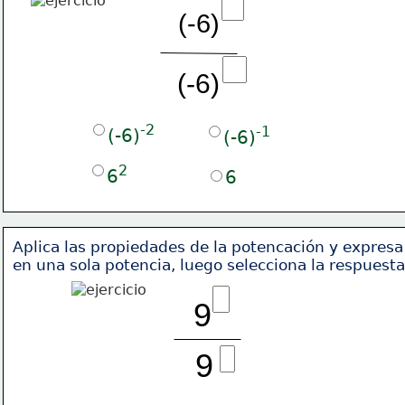
(-6)
(-6)
-2
-1
(-6)
(-6)
2
6
6
Aplica las propiedades de la potencación y expresa
en una sola potencia, luego selecciona la respuesta
9
9