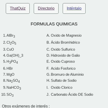
ThatQuiz
Directorio
Inténtalo
FORMULAS QUIMICAS
1.
AlBr
A.
Oxido de Magnesio
3
2.
Cl
O
B.
Ácido Bromhidrico
2
5
3.
CuO
C.
Oxido Sulfurico
4.
Ga(OH)_3
D.
Hidroxido de Galio
5.
H
PO
E.
Oxido Cuproso
3
4
6.
HBr
F.
Acido Fosforico
7.
MgO
G.
Bromuro de Aluminio
8.
Na
SO
H.
Sulfato de Sodio
2
4
9.
NaHCO
I.
Oxido Clorico
3
10.
SO
J.
Carbonato Ácido DE Sodio
3
Otros exámenes de interés :