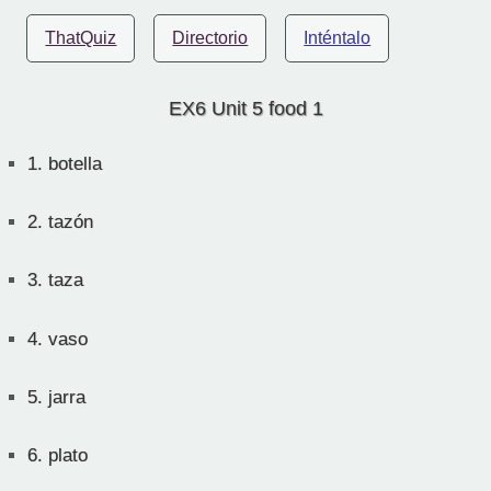
ThatQuiz
Directorio
Inténtalo
EX6 Unit 5 food 1
1.
botella
2.
tazón
3.
taza
4.
vaso
5.
jarra
6.
plato