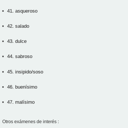
41.
asqueroso
42.
salado
43.
dulce
44.
sabroso
45.
insipido/soso
46.
buenísimo
47.
malísimo
Otros exámenes de interés :