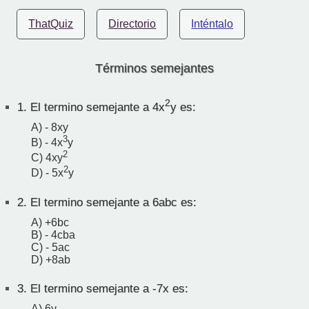
ThatQuiz
Directorio
Inténtalo
Términos semejantes
2
1.
El termino semejante a 4x
y es:
A) - 8xy
3
B) - 4x
y
2
C) 4xy
2
D) - 5x
y
2.
El termino semejante a 6abc es:
A) +6bc
B) - 4cba
C) - 5ac
D) +8ab
3.
El termino semejante a -7x es:
A) 6y