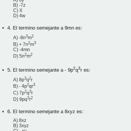
B) -7z
C) X
D) 4w
4.
El termino semejante a 9mn es:
3
2
A) -8n
m
2
3
B) + 7n
m
C) -4mn
2
2
D) 5n
m
2
3
5.
El termino semejante a - 9p
q
r es:
3
2
A) 8p
q
r
2
3
B) - 4p
qr
2
3
C) 7p
q
r
3
2
D) 9pq
r
6.
El termino semejante a 8xyz es:
A) 8xz
B) 3xyz
C) - xy