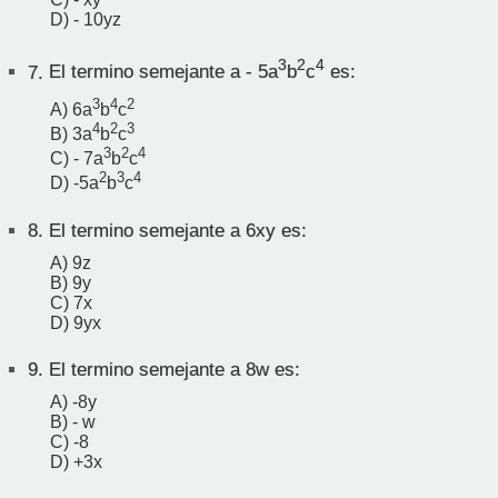
D) - 10yz
3
2
4
7.
El termino semejante a - 5a
b
c
es:
3
4
2
A) 6a
b
c
4
2
3
B) 3a
b
c
3
2
4
C) - 7a
b
c
2
3
4
D) -5a
b
c
8.
El termino semejante a 6xy es:
A) 9z
B) 9y
C) 7x
D) 9yx
9.
El termino semejante a 8w es:
A) -8y
B) - w
C) -8
D) +3x