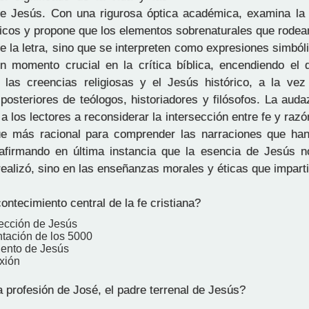
e Jesús. Con una rigurosa óptica académica, examina la 
blicos y propone que los elementos sobrenaturales que rode
e la letra, sino que se interpreten como expresiones simbóli
 momento crucial en la crítica bíblica, encendiendo el 
 las creencias religiosas y el Jesús histórico, a la vez
posteriores de teólogos, historiadores y filósofos. La aud
 a los lectores a reconsiderar la intersección entre fe y raz
ue más racional para comprender las narraciones que ha
 afirmando en última instancia que la esencia de Jesús n
realizó, sino en las enseñanzas morales y éticas que imparti
ontecimiento central de la fe cristiana?
rección de Jesús
ntación de los 5000
iento de Jesús
ixión
 profesión de José, el padre terrenal de Jesús?