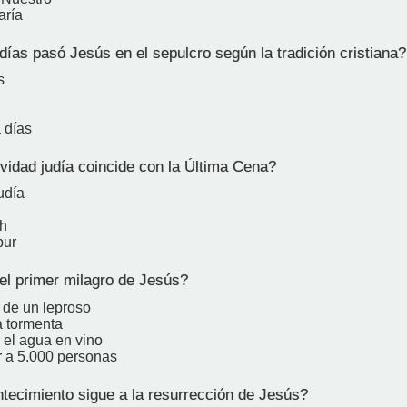
aría
ías pasó Jesús en el sepulcro según la tradición cristiana?
s
 días
vidad judía coincide con la Última Cena?
udía
h
pur
el primer milagro de Jesús?
 de un leproso
a tormenta
 el agua en vino
r a 5.000 personas
ecimiento sigue a la resurrección de Jesús?