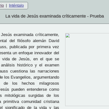
rio
|
Inténtalo
La vida de Jesús examinada críticamente - Prueba
 Jesús examinada críticamente,
ntal del filósofo alemán David
auss, publicada por primera vez
esenta un enfoque innovador del
a vida de Jesús, en el que se
 análisis histórico y el examen
rauss cuestiona las narraciones
 de los Evangelios, argumentando
 de los hechos milagrosos
 Jesús pueden entenderse como
es mitológicas surgidas de los
a primitiva comunidad cristiana
 el significado de la vida y las