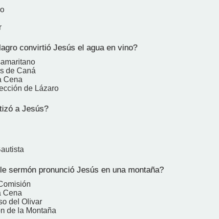
ro
r
agro convirtió Jesús el agua en vino?
samaritano
as de Caná
a Cena
rección de Lázaro
izó a Jesús?
autista
le sermón pronunció Jesús en una montaña?
 Comisión
a Cena
so del Olivar
n de la Montaña