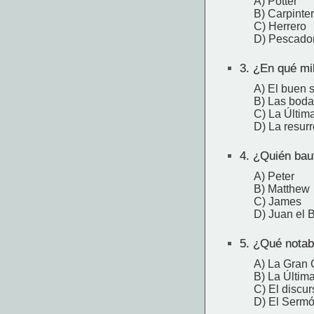
A) Potter
B) Carpinte
C) Herrero
D) Pescado
3.
¿En qué mil
A) El buen 
B) Las bod
C) La Últim
D) La resur
4.
¿Quién baut
A) Peter
B) Matthew
C) James
D) Juan el B
5.
¿Qué notab
A) La Gran
B) La Últim
C) El discur
D) El Sermó