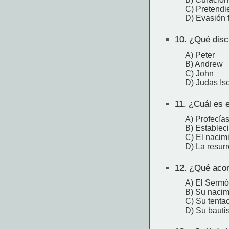
C) Pretendie
D) Evasión f
10.
¿Qué discí
A) Peter
B) Andrew
C) John
D) Judas Isc
11.
¿Cuál es e
A) Profecía
B) Estableci
C) El nacim
D) La resur
12.
¿Qué acont
A) El Sermó
B) Su nacim
C) Su tentac
D) Su baut