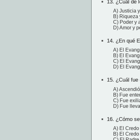
13.
¿Cuál de l
A) Justicia 
B) Riqueza 
C) Poder y 
D) Amor y p
14.
¿En qué Ev
A) El Evang
B) El Evang
C) El Evang
D) El Evang
15.
¿Cuál fue e
A) Ascendi
B) Fue enter
C) Fue exil
D) Fue lleva
16.
¿Cómo se l
A) El Credo
B) El Credo
C) El Padre