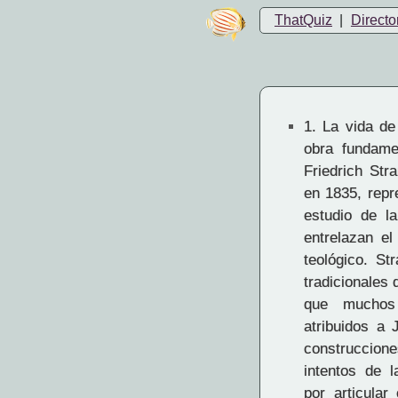
ThatQuiz
|
Directo
1.
La vida de
obra fundame
Friedrich Str
en 1835, repr
estudio de l
entrelazan el
teológico. St
tradicionales
que muchos
atribuidos a
construccion
intentos de l
por articular