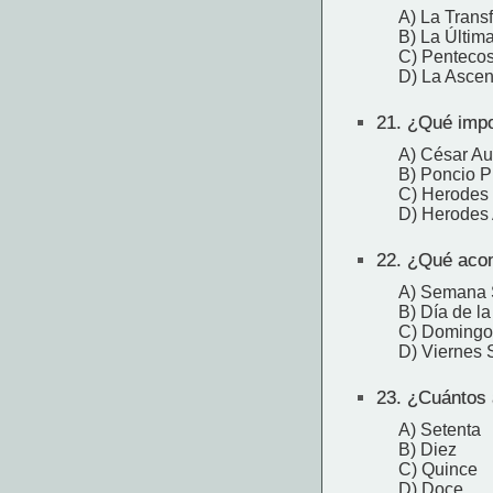
A) La Trans
B) La Últim
C) Pentecos
D) La Ascen
21.
¿Qué impor
A) César Au
B) Poncio P
C) Herodes 
D) Herodes 
22.
¿Qué acont
A) Semana 
B) Día de l
C) Domingo
D) Viernes 
23.
¿Cuántos a
A) Setenta
B) Diez
C) Quince
D) Doce