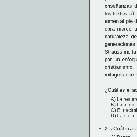
enseñanzas d
los textos bí
tomen al pie d
obra marcó un
naturaleza de
generaciones 
Strauss incita
por un enfoq
cristianismo,
milagros que 
¿Cuál es el ac
A) La resur
B) La alime
C) El nacim
D) La crucif
2.
¿Cuál era la