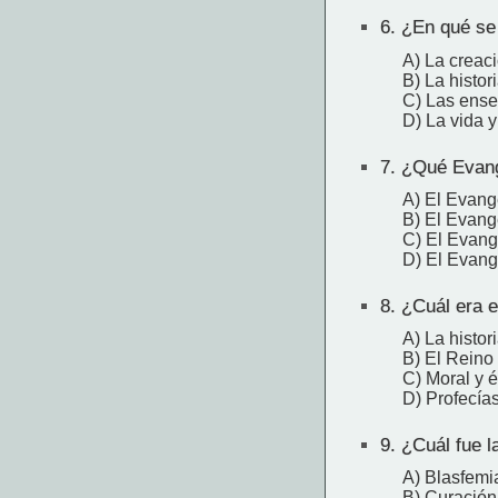
6.
¿En qué se 
A) La creac
B) La histor
C) Las ens
D) La vida 
7.
¿Qué Evange
A) El Evang
B) El Evang
C) El Evang
D) El Evang
8.
¿Cuál era e
A) La histori
B) El Reino
C) Moral y é
D) Profecías
9.
¿Cuál fue l
A) Blasfemi
B) Curación