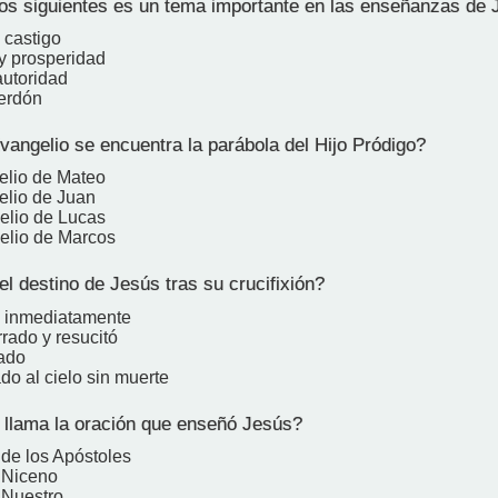
os siguientes es un tema importante en las enseñanzas de
y castigo
y prosperidad
autoridad
erdón
angelio se encuentra la parábola del Hijo Pródigo?
elio de Mateo
elio de Juan
elio de Lucas
elio de Marcos
l destino de Jesús tras su crucifixión?
ó inmediatamente
rado y resucitó
iado
do al cielo sin muerte
lama la oración que enseñó Jesús?
 de los Apóstoles
 Niceno
 Nuestro