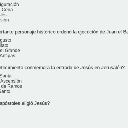
figuración
a Cena
tés
sión
tante personaje histórico ordenó la ejecución de Juan el Ba
gusto
ilato
el Grande
Antipas
ecimiento conmemora la entrada de Jesús en Jerusalén?
Santa
a Ascensión
 de Ramos
Santo
póstoles eligió Jesús?