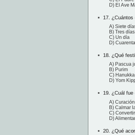
D) El Ave M
17.
¿Cuántos d
A) Siete día
B) Tres días
C) Un día
D) Cuarenta
18.
¿Qué festi
A) Pascua j
B) Purim
C) Hanukka
D) Yom Kip
19.
¿Cuál fue 
A) Curación
B) Calmar l
C) Convertir
D) Alimenta
20.
¿Qué acont