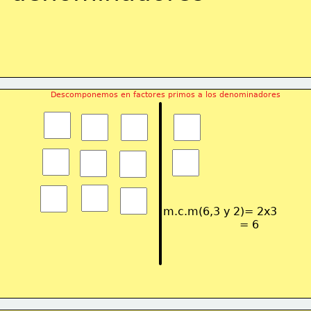
                  Descomponemos en factores primos a los denominadores
m.c.m(6,3 y 2)= 2x3
                      = 6