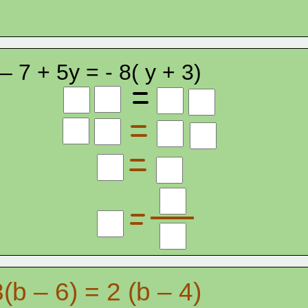
– 7 + 5y = - 8( y + 3)
3(b – 6) = 2 (b – 4)