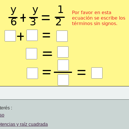
y     y      1
Por favor en esta
ecuación se escribe los
6    3      2
términos sin signos.
erés :
so
otencias y raíz cuadrada