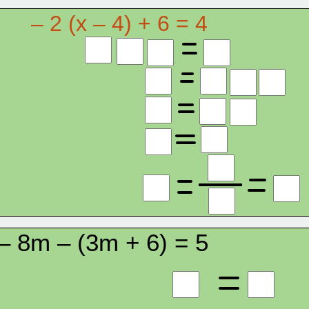
– 2 (x – 4) + 6 = 4
– 8m – (3m + 6) = 5