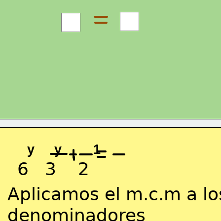
       y     y        1
    6   3    2
Aplicamos el m.c.m a lo
denominadores