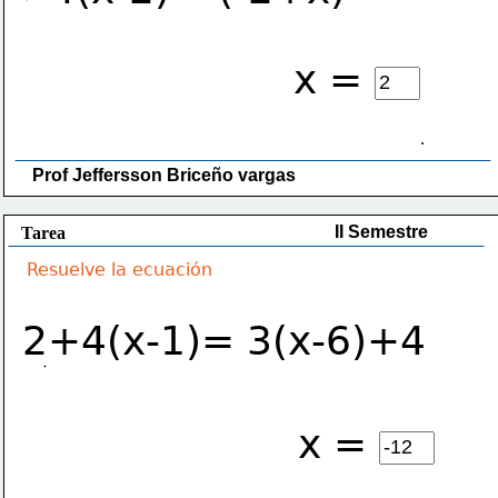
x =
Prof Jeffersson Briceño vargas 
II Semestre
Tarea
Resuelve la ecuación
2+4(x-1)= 3(x-6)+4
x =