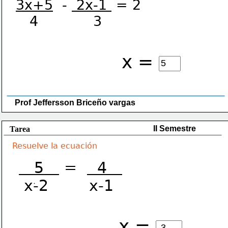
3x+5
  - 
 2x-1 
 = 2
   4            3  
x =
Prof Jeffersson Briceño vargas 
II Semestre
Tarea
Resuelve la ecuación
   5   
 =  
  4   
 x-2        x-1
x =