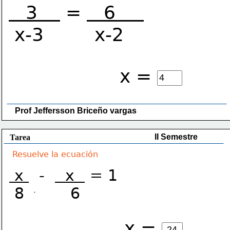
   3    
 = 
   6     
 x-3         x-2
x =
Prof Jeffersson Briceño vargas 
II Semestre
Tarea
Resuelve la ecuación
 x 
  -  
  x  
 = 1
 8         6
x =