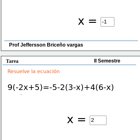
x =
Prof Jeffersson Briceño vargas 
II Semestre
Tarea
Resuelve la ecuación
9(-2x+5)=-5-2(3-x)+4(6-x)
x =