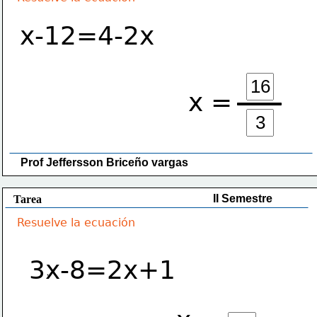
x-12=4-2x
x =
Prof Jeffersson Briceño vargas 
II Semestre
Tarea
Resuelve la ecuación
3x-8=2x+1