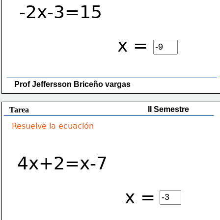
-2x-3=15
x =
Prof Jeffersson Briceño vargas 
II Semestre
Tarea
Resuelve la ecuación
4x+2=x-7
x =