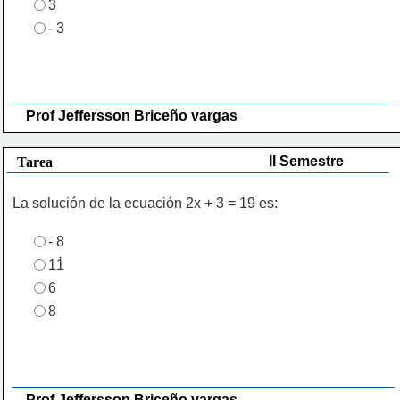
3
- 3
Prof Jeffersson Briceño vargas 
II Semestre
Tarea
La solución de la ecuación 2x + 3 = 19 es:
- 8
11
6
8
Prof Jeffersson Briceño vargas 