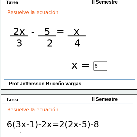
II Semestre
Tarea
Resuelve la ecuación
 2x 
 - 
  5  
= 
  x  
  3        2       4
x =
Prof Jeffersson Briceño vargas 
II Semestre
Tarea
Resuelve la ecuación
6(3x-1)-2x=2(2x-5)-8