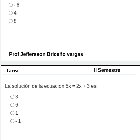
- 6
4
8
Prof Jeffersson Briceño vargas 
II Semestre
Tarea
La solución de la ecuación 5x = 2x + 3 es:
3
6
1
- 1