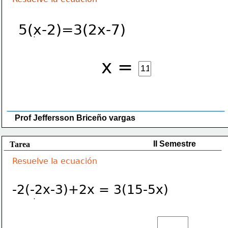
5(x-2)=3(2x-7)
x =
Prof Jeffersson Briceño vargas 
II Semestre
Tarea
Resuelve la ecuación
-2(-2x-3)+2x = 3(15-5x)