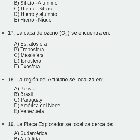
B) Silicio - Aluminio
C) Hierro - Silicio
D) Hierro y alumnio
E) Hierro - Níquel
17.
La capa de ozono (O
) se encuentra en:
3
A) Estratosfera
B) Troposfera
C) Mesosfera
D) Ionosfera
E) Exosfera
18.
La región del Altiplano se localiza en:
A) Bolivia
B) Brasil
C) Paraguay
D) América del Norte
E) Venezuela
19.
La Placa Explorador se localiza cerca de:
A) Sudamérica
B) Antártida