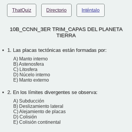
ThatQuiz
Directorio
Inténtalo
10B_CCNN_3ER TRIM_CAPAS DEL PLANETA
TIERRA
1.
Las placas tectónicas están formadas por:
A) Manto interno
B) Astenosfera
C) Litosfera
D) Núcelo interno
E) Manto externo
2.
En los límites divergentes se observa:
A) Subducción
B) Deslizamiento lateral
C) Alejamiento de placas
D) Colisión
E) Colisión continental