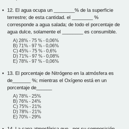
12.
El agua ocupa un ________% de la superficie
terrestre; de esta cantidad. el ________ %
corresponde a agua salada; de todo el porcentaje de
agua dulce, solamente el ________ es consumible.
A) 28% - 75 % - 0,06%
B) 71% - 97 % - 0,06%
C) 45% - 75 % - 0,6%
D) 71% - 97 % - 0,08%
E) 78% - 97 % - 0,06%
13.
El porcentaje de Nitrógeno en la atmósfera es
de_______ %; mientras el Oxígeno está en un
porcentaje de______
A) 78% - 25%
B) 76% - 24%
C) 75% - 21%
D) 78% - 21%
E) 70% - 29%
14.
La capa atmosfèrica que , por su composición