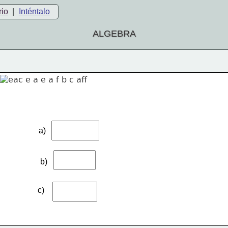
rio
|
Inténtalo
ALGEBRA
a)
b)
c)