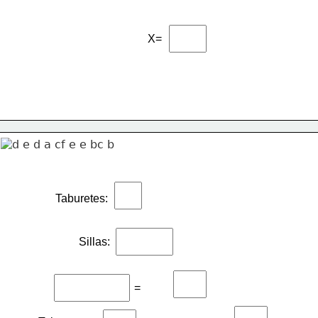
X=
Taburetes:
Sillas:
=