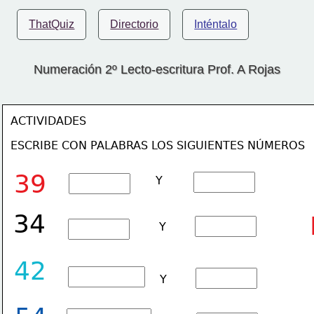
ThatQuiz
Directorio
Inténtalo
Numeración 2º Lecto-escritura Prof. A Rojas
ACTIVIDADES
ESCRIBE CON PALABRAS LOS SIGUIENTES NÚMEROS
39
Y
34
Y
42
Y