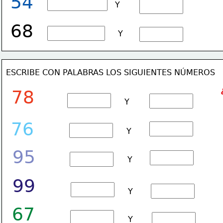
54
Y
68
Y
ESCRIBE CON PALABRAS LOS SIGUIENTES NÚMEROS
78
Y
76
Y
95
Y
99
Y
67
Y