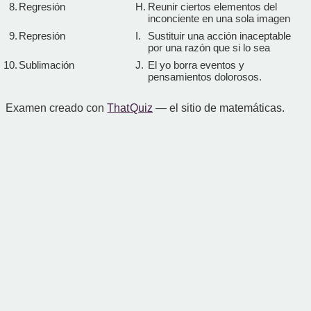
8.
Regresión
H.
Reunir ciertos elementos del
inconciente en una sola imagen
9.
Represión
I.
Sustituir una acción inaceptable
por una razón que si lo sea
10.
Sublimación
J.
El yo borra eventos y
pensamientos dolorosos.
Examen creado con
That Quiz
— el sitio de matemáticas.