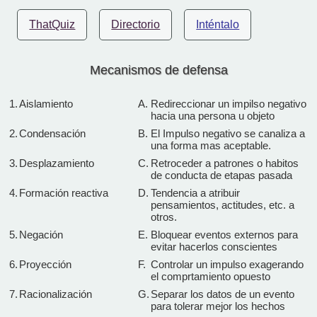
ThatQuiz
Directorio
Inténtalo
Mecanismos de defensa
1.
Aislamiento
A.
Redireccionar un impilso negativo
hacia una persona u objeto
2.
Condensación
B.
El Impulso negativo se canaliza a
una forma mas aceptable.
3.
Desplazamiento
C.
Retroceder a patrones o habitos
de conducta de etapas pasada
4.
Formación reactiva
D.
Tendencia a atribuir
pensamientos, actitudes, etc. a
otros.
5.
Negación
E.
Bloquear eventos externos para
evitar hacerlos conscientes
6.
Proyección
F.
Controlar un impulso exagerando
el comprtamiento opuesto
7.
Racionalización
G.
Separar los datos de un evento
para tolerar mejor los hechos