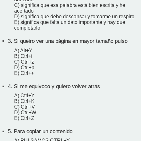
C) significa que esa palabra está bien escrita y he
acertado
D) significa que debo descansar y tomarme un respiro
E) significa que falta un dato importante y hay que
completarlo
3.
Si queiro ver una página en mayor tamaño pulso
A) Alt+Y
B) Ctrl+i
C) Ctrl+z
D) Ctrl+p
E) Ctrl++
4.
Si me equivoco y quiero volver atrás
A) Ctrl+Y
B) Ctrl+K
C) Ctrl+V
D) Ctrl+W
E) Ctrl+Z
5.
Para copiar un contenido
A) PULSAMOS CTRL+Y