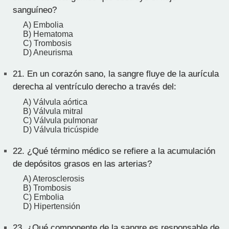
sanguíneo?
A) Embolia
B) Hematoma
C) Trombosis
D) Aneurisma
21.
En un corazón sano, la sangre fluye de la aurícula
derecha al ventrículo derecho a través del:
A) Válvula aórtica
B) Válvula mitral
C) Válvula pulmonar
D) Válvula tricúspide
22.
¿Qué término médico se refiere a la acumulación
de depósitos grasos en las arterias?
A) Aterosclerosis
B) Trombosis
C) Embolia
D) Hipertensión
23.
¿Qué componente de la sangre es responsable de