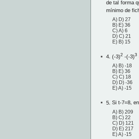
de tal forma 
mínimo de fic
A) D) 27
B) E) 36
C) A) 6
D) C) 21
E) B) 15
2
3
4.
(-3)
-(-3)
A) B) -18
B) E) 36
C) C) 18
D) D) -36
E) A) -15
5.
Si t-7=8, en
A) B) 209
B) C) 22
C) D) 121
D) E) 217
E) A) -15