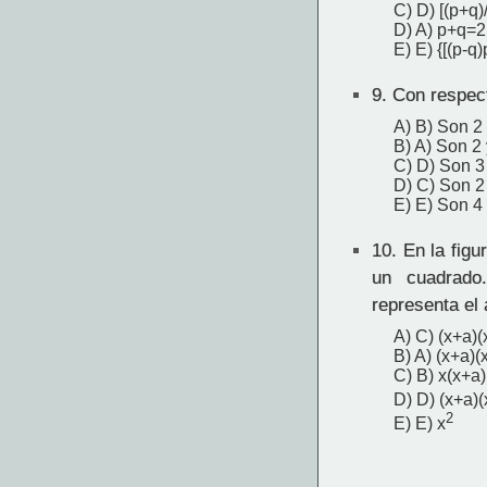
C) D) [(p+q)
D) A) p+q=2
E) E) {[(p-q)
9.
Con respecto
A) B) Son 2 
B) A) Son 2 
C) D) Son 3
D) C) Son 2
E) E) Son 4 
10.
En la figu
un cuadrado
representa el
A) C) (x+a)(
B) A) (x+a)(
C) B) x(x+a)
D) D) (x+a)(
2
E) E) x