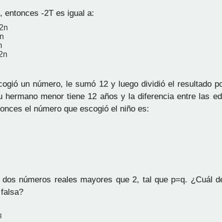
 entonces -2T es igual a:
12n
n
m
2n
ogió un número, le sumó 12 y luego dividió el resultado po
u hermano menor tiene 12 años y la diferencia entre las 
tonces el número que escogió el niño es:
dos números reales mayores que 2, tal que p=q. ¿Cuál de
 falsa?
q