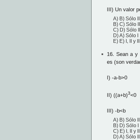
III) Un valor 
A) B) Sólo II
B) C) Sólo II
C) D) Sólo II 
D) A) Sólo I
E) E) I, II y II
16.
Sean a y b
es (son verda
I) -a-b>0
3
II) ((a+b)
<0
III) -b<b
A) B) Sólo II
B) D) Sólo I y
C) E) I, II y II
D) A) Sólo II