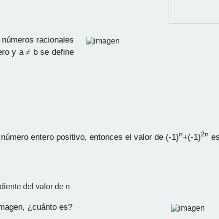
 números racionales
ero y a ≠ b se define
n
2n
número entero positivo, entonces el valor de (-1)
+(-1)
e
iente del valor de n
magen, ¿cuánto es?