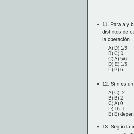
11.
Para a y b
distintos de c
la operación
A) D) 1/6
B) C) 0
C) A) 5/6
D) E) 1/5
E) B) 6
12.
Si n es un 
A) C) -2
B) B) 2
C) A) 0
D) D) -1
E) E) depend
13.
Según la i