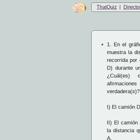
ThatQuiz
|
Directo
1.
En el gráfi
muestra la di
recorrida por
D) durante u
¿Cuál(es) 
afirmaci
verdadera(s)?
I) El camión D
II) El camión
la distancia 
A.