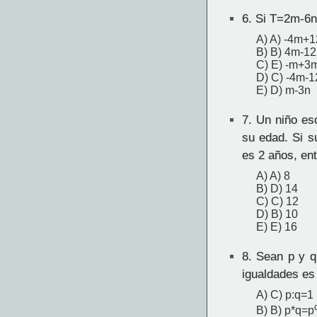
6.
Si T=2m-6n,
A) A) -4m+
B) B) 4m-12
C) E) -m+3
D) C) -4m-1
E) D) m-3n
7.
Un niño esc
su edad. Si s
es 2 años, en
A) A) 8
B) D) 14
C) C) 12
D) B) 10
E) E) 16
8.
Sean p y q 
igualdades es
A) C) p:q=1
B) B) p*q=p