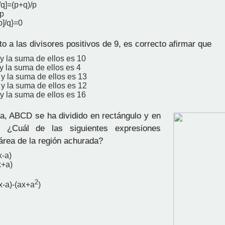
/q]=(p+q)/p
p
p]/q}=0
 a las divisores positivos de 9, es correcto afirmar que
y la suma de ellos es 10
y la suma de ellos es 4
 y la suma de ellos es 13
 y la suma de ellos es 12
y la suma de ellos es 16
ra, ABCD se ha dividido en rectángulo y en
. ¿Cuál de las siguientes expresiones
 área de la región achurada?
x-a)
x+a)
2
x-a)-(ax+a
)