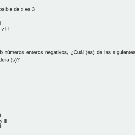
posible de x es 3
I
y III
I
 números enteros negativos, ¿Cuál (es) de las siguiente
dera (s)?
I
 III
I