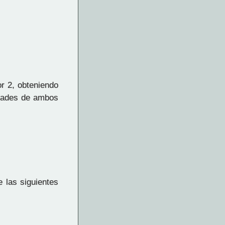
r 2, obteniendo
edades de ambos
 las siguientes