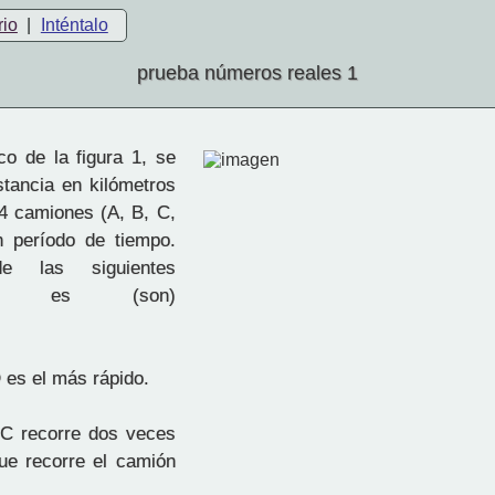
rio
|
Inténtalo
prueba números reales 1
co de la figura 1, se
stancia en kilómetros
 4 camiones (A, B, C,
n período de tiempo.
de las siguientes
ones es (son)
 es el más rápido.
 C recorre dos veces
que recorre el camión