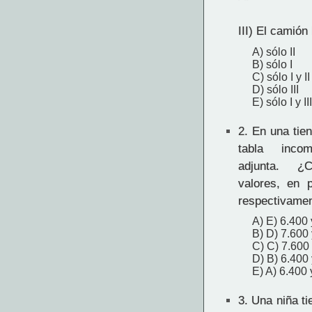
III) El camión
A) sólo II
B) sólo I
C) sólo I y II
D) sólo III
E) sólo I y III
2.
En una tie
tabla inco
adjunta. ¿
valores, en
respectivame
A) E) 6.400 
B) D) 7.600
C) C) 7.600
D) B) 6.400
E) A) 6.400 
3.
Una niña ti