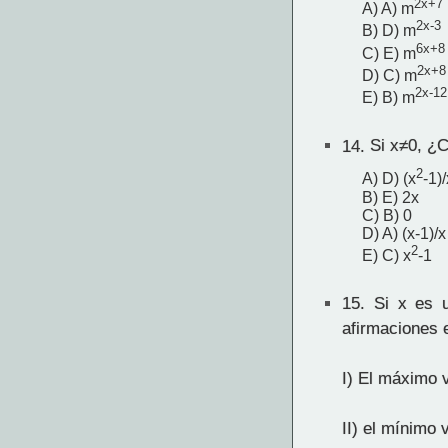
2x+7
A) A) m
2x-3
B) D) m
6x+8
C) E) m
2x+8
D) C) m
2x-12
E) B) m
14.
Si x≠0, ¿C
2
A) D) (x
-1)/
B) E) 2x
C) B) 0
D) A) (x-1)/x
2
E) C) x
-1
15.
Si x es u
afirmaciones 
I) El máximo v
II) el mínimo 