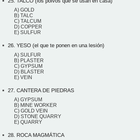
25.
TALCO (los polvos que se usan en casa)
A) GOLD
B) TALC
C) TALCUM
D) COPPER
E) SULFUR
26.
YESO (el que te ponen en una lesión)
A) SULFUR
B) PLASTER
C) GYPSUM
D) BLASTER
E) VEIN
27.
CANTERA DE PIEDRAS
A) GYPSUM
B) MINE WORKER
C) GOLD VEIN
D) STONE QUARRY
E) QUARRY
28.
ROCA MAGMÁTICA