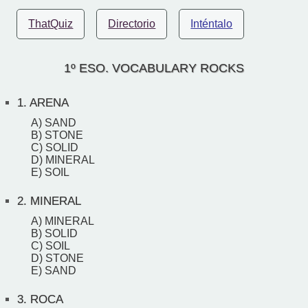
ThatQuiz
Directorio
Inténtalo
1º ESO. VOCABULARY ROCKS
1.
ARENA
A) SAND
B) STONE
C) SOLID
D) MINERAL
E) SOIL
2.
MINERAL
A) MINERAL
B) SOLID
C) SOIL
D) STONE
E) SAND
3.
ROCA