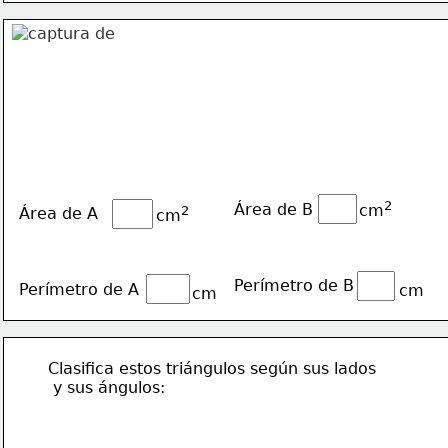
2
Área de B
cm
2
Área de A
cm
Perímetro de B
Perímetro de A
cm
cm
Clasifica estos triángulos según sus lados
 y sus ángulos: