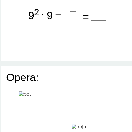
2 .
9
 9
=
=
Opera: