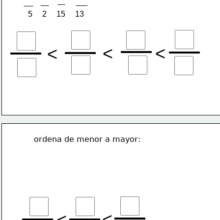
5     2     15     13
<
<
<
ordena de menor a mayor:
<
<