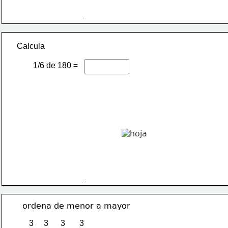
Calcula  
        1/6 de 180 =
ordena de menor a mayor
3     3      3       3