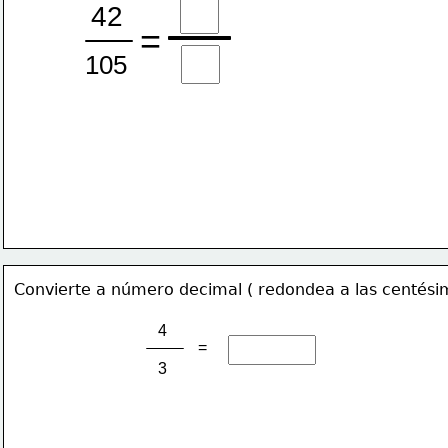
42
=
105
Convierte a número decimal ( redondea a las centési
 4
=
 3