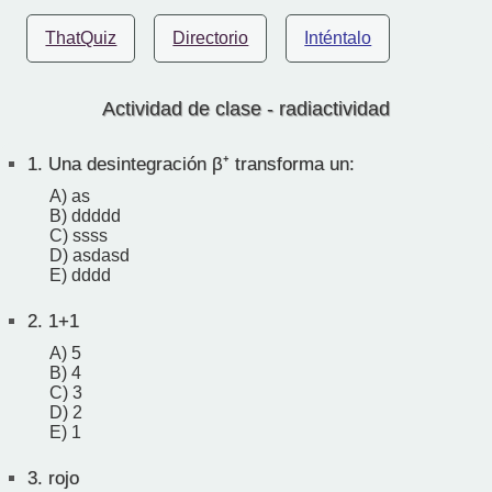
ThatQuiz
Directorio
Inténtalo
Actividad de clase - radiactividad
1.
Una desintegración β⁺ transforma un:
A) as
B) ddddd
C) ssss
D) asdasd
E) dddd
2.
1+1
A) 5
B) 4
C) 3
D) 2
E) 1
3.
rojo