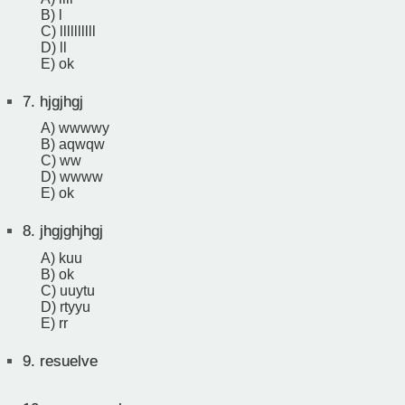
B) l
C) llllllllll
D) ll
E) ok
7.
hjgjhgj
A) wwwwy
B) aqwqw
C) ww
D) wwww
E) ok
8.
jhgjghjhgj
A) kuu
B) ok
C) uuytu
D) rtyyu
E) rr
9.
resuelve