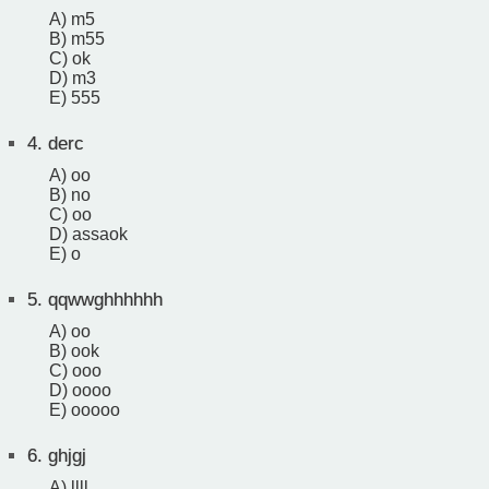
A) m5
B) m55
C) ok
D) m3
E) 555
4.
derc
A) oo
B) no
C) oo
D) assaok
E) o
5.
qqwwghhhhhh
A) oo
B) ook
C) ooo
D) oooo
E) ooooo
6.
ghjgj
A) llll