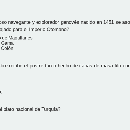
o navegante y explorador genovés nacido en 1451 se aso
bajado para el Imperio Otomano?
o de Magallanes
a Gama
l Colón
e recibe el postre turco hecho de capas de masa filo con
re
l plato nacional de Turquía?