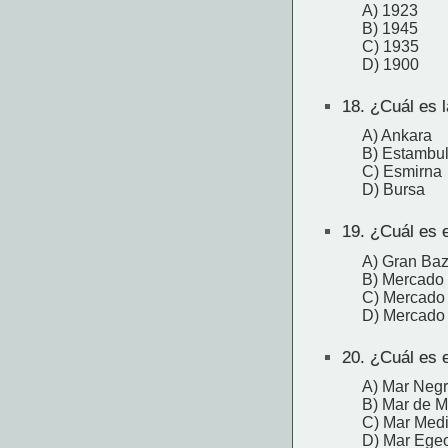
A) 1923
B) 1945
C) 1935
D) 1900
18.
¿Cuál es l
A) Ankara
B) Estambu
C) Esmirna
D) Bursa
19.
¿Cuál es e
A) Gran Baz
B) Mercado 
C) Mercado
D) Mercado
20.
¿Cuál es e
A) Mar Neg
B) Mar de 
C) Mar Medi
D) Mar Ege