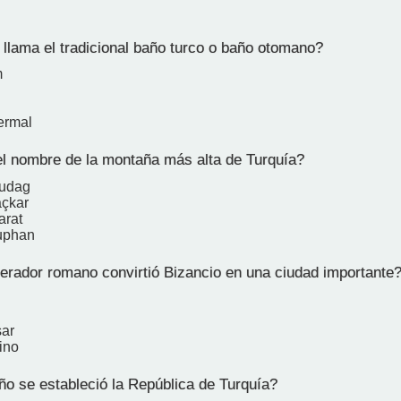
lama el tradicional baño turco o baño otomano?
m
ermal
l nombre de la montaña más alta de Turquía?
ludag
açkar
arat
uphan
ador romano convirtió Bizancio en una ciudad importante
sar
ino
o se estableció la República de Turquía?