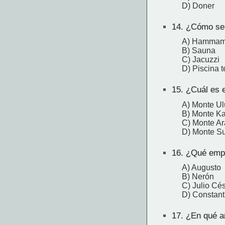
D) Doner
14.
¿Cómo se l
A) Hamma
B) Sauna
C) Jacuzzi
D) Piscina t
15.
¿Cuál es e
A) Monte U
B) Monte K
C) Monte Ar
D) Monte S
16.
¿Qué emper
A) Augusto
B) Nerón
C) Julio Cé
D) Constant
17.
¿En qué añ