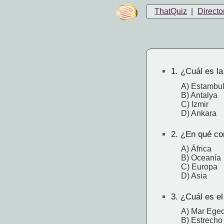
ThatQuiz
|
Directo
1.
¿Cuál es la 
A) Estambu
B) Antalya
C) Izmir
D) Ankara
2.
¿En qué con
A) África
B) Oceanía
C) Europa
D) Asia
3.
¿Cuál es el
A) Mar Ege
B) Estrecho