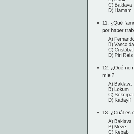
C) Baklava
D) Hamam
11.
¿Qué famos
por haber tra
A) Fernand
B) Vasco d
C) Cristóba
D) Piri Reis
12.
¿Qué nombr
miel?
A) Baklava
B) Lokum
C) Sekerpa
D) Kadayif
13.
¿Cuál es e
A) Baklava
B) Meze
C) Kebab