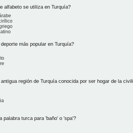
 alfabeto se utiliza en Turquía?
 árabe
irílico
griego
latino
 deporte más popular en Turquía?
to
re
antigua región de Turquía conocida por ser hogar de la civili
ia
 palabra turca para 'baño' o 'spa'?