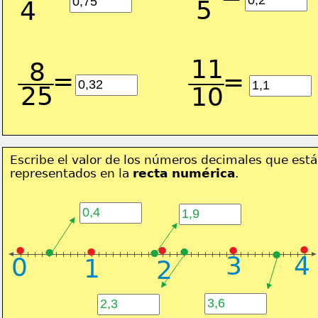
5
4
11
8
=
=
25
10
Escribe el valor de los números decimales que est
representados en la 
recta numérica
.
•
•
•
•
•
•
•
•
•
3
4
0
1
2