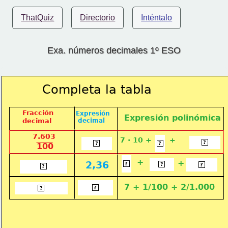
ThatQuiz
Directorio
Inténtalo
Exa. números decimales 1º ESO
Completa la tabla
Fracción
Expresión
Expresión polinómica
decimal
 decimal
7.603
6
7 · 10 +       +
3/100
76,03
?
?
?
100
2
+
3/10
+
6/100
2,36
236/100
?
?
?
?
7,012
7 + 1/100 + 2/1.000
7012/1000
?
?