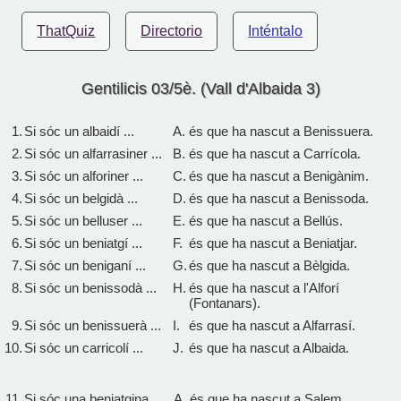
ThatQuiz
Directorio
Inténtalo
Gentilicis 03/5è. (Vall d'Albaida 3)
1.
Si sóc un albaidí ...
A.
és que ha nascut a Benissuera.
2.
Si sóc un alfarrasiner ...
B.
és que ha nascut a Carrícola.
3.
Si sóc un alforiner ...
C.
és que ha nascut a Benigànim.
4.
Si sóc un belgidà ...
D.
és que ha nascut a Benissoda.
5.
Si sóc un belluser ...
E.
és que ha nascut a Bellús.
6.
Si sóc un beniatgí ...
F.
és que ha nascut a Beniatjar.
7.
Si sóc un beniganí ...
G.
és que ha nascut a Bèlgida.
8.
Si sóc un benissodà ...
H.
és que ha nascut a l'Alforí
(Fontanars).
9.
Si sóc un benissuerà ...
I.
és que ha nascut a Alfarrasí.
10.
Si sóc un carricolí ...
J.
és que ha nascut a Albaida.
11.
Si sóc una beniatgina ...
A.
és que ha nascut a Salem.