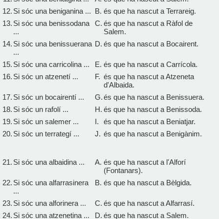
12.
Si sóc una beniganina ...
B.
és que ha nascut a Terrareig.
13.
Si sóc una benissodana
C.
és que ha nascut a Ràfol de
...
Salem.
14.
Si sóc una benissuerana
D.
és que ha nascut a Bocairent.
...
15.
Si sóc una carricolina ...
E.
és que ha nascut a Carrícola.
16.
Si sóc un atzenetí ...
F.
és que ha nascut a Atzeneta
d'Albaida.
17.
Si sóc un bocairentí ...
G.
és que ha nascut a Benissuera.
18.
Si sóc un rafolí ...
H.
és que ha nascut a Benissoda.
19.
Si sóc un salemer ...
I.
és que ha nascut a Beniatjar.
20.
Si sóc un terrategí ...
J.
és que ha nascut a Benigànim.
21.
Si sóc una albaidina ...
A.
és que ha nascut a l'Alforí
(Fontanars).
22.
Si sóc una alfarrasinera
B.
és que ha nascut a Bèlgida.
...
23.
Si sóc una alforinera ...
C.
és que ha nascut a Alfarrasí.
24.
Si sóc una atzenetina ...
D.
és que ha nascut a Salem.