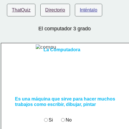
ThatQuiz
Directorio
Inténtalo
El computador 3 grado
La Computadora
Es una máquina que sirve 
para hacer muchos
trabajos como escribir, dibujar, 
pintar
Si
No