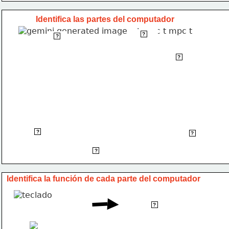
Identifica las partes del computador
Monitor
?
Torre
?
Impresora
?
Bocinas
?
Ratón
?
Teclado
?
Identifica la función de cada parte del computador
Sirve para escribir
?