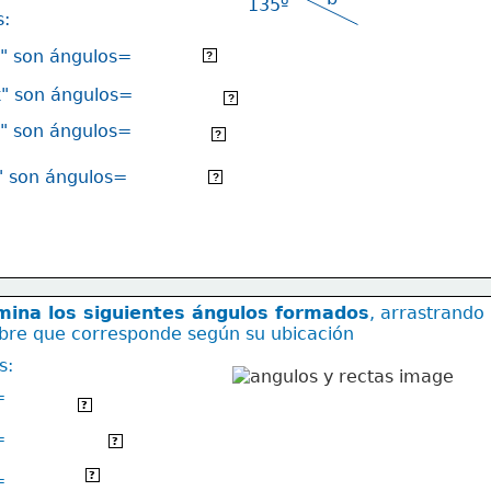
135º
s:
x" son ángulos=
suplementarios
?
x" son ángulos=
opuestos por el vertice
?
a" son ángulos=
correspondientes
?
" son ángulos=
alternos externos
?
mina los siguientes ángulos formados
, arrastrando
bre que corresponde según su ubicación
s:
=
suplementarios
?
=
opuestos por el vértice
?
correspondientes
?
=