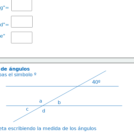
"g"=
"d"=
"e"
 de ángulos
bas el simbolo º
40º
a
b
c
d
ta escribiendo la medida de los ángulos