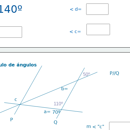
140º
< d=
< c=
ulo de ángulos
P//Q         
50º
b=
c
110º
a=
70º
P
Q
m
< "c"