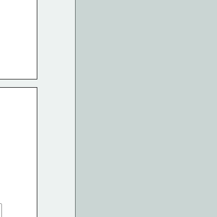
                             