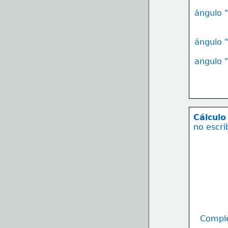
ángulo 
ángulo 
angulo 
Cálculo
no escri
Comple