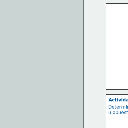
Activid
Determin
u opuest