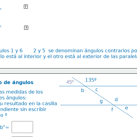
alternos internos
?
=
=
alternos externos
?
los 1 y 6       2 y 5  se denominan ángulos contrarios p
o está al interior y el otro está al exterior de las paralel
135º
o de ángulos
45º
c
b
las medidas de los
tes ángulos:
d
g
u resultado en la casilla 
e
ndiente sin escribir 
f
lo º
"b"=