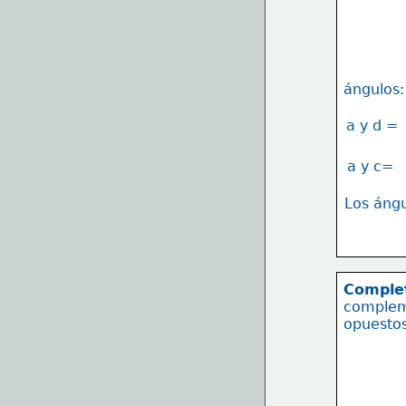
ángulos:
a y d =
a y c=
Los áng
Complet
complem
opuestos