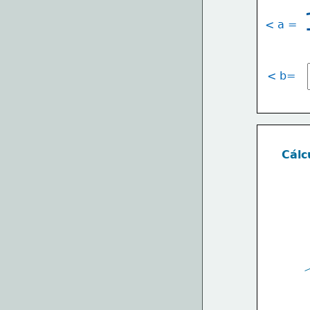
< a =
< b=
Cálc