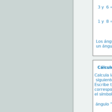
3 y  6 
1 y  8 
Los ángu
un ángul
Cálcul
Calcula 
 siguien
Escribe t
correspo
el símbo
ángulo 