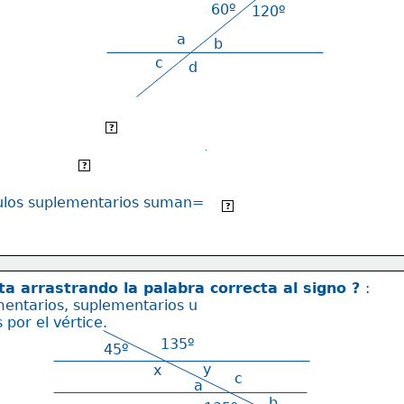
60º
120º
a
b
c
d
ángulos opuestos por el vértice
?
ángulos suplementarios
?
ulos suplementarios suman= 
180º
?
a arrastrando la palabra correcta al signo ? 
: 
entarios, suplementarios u
 por el vértice. 
135º
45º
y
x
c
a
b