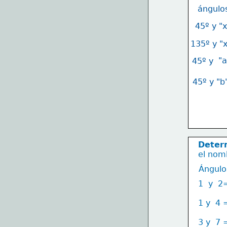
ángulo
45º y "
135º y "
"
45º y
45º y "b
Deter
el nom
Ángulo
1  y  2
1 y  4 
3 y  7 