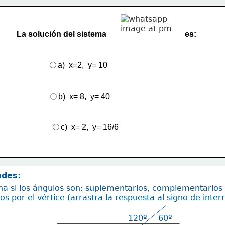
La solución del sistema                                       es: 
a)  x=2,  y= 10
b)  x= 8,  y= 40
c)  x= 2,  y= 16/6
ades:
a si los ángulos son: suplementarios, complementarios
os por el vértice (arrastra la respuesta al signo de inter
120º
60º