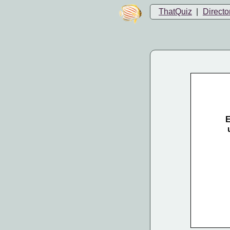
ThatQuiz
|
Directo
E
 