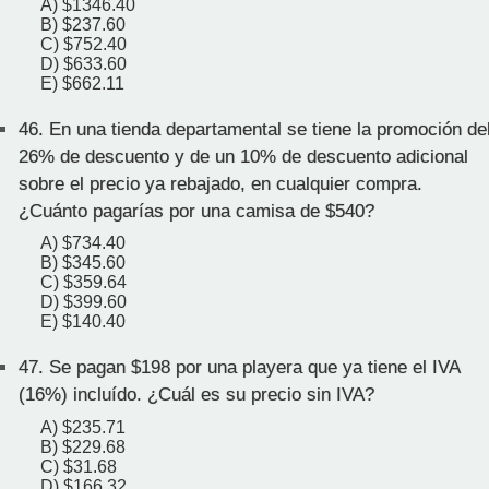
A) $1346.40
B) $237.60
C) $752.40
D) $633.60
E) $662.11
46.
En una tienda departamental se tiene la promoción de
26% de descuento y de un 10% de descuento adicional
sobre el precio ya rebajado, en cualquier compra.
¿Cuánto pagarías por una camisa de $540?
A) $734.40
B) $345.60
C) $359.64
D) $399.60
E) $140.40
47.
Se pagan $198 por una playera que ya tiene el IVA
(16%) incluído. ¿Cuál es su precio sin IVA?
A) $235.71
B) $229.68
C) $31.68
D) $166.32