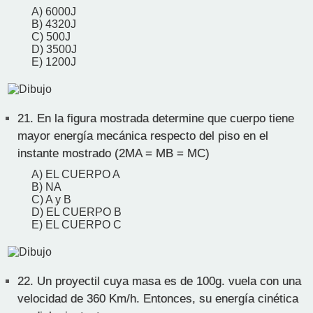
A) 6000J
B) 4320J
C) 500J
D) 3500J
E) 1200J
21.
En la figura mostrada determine que cuerpo tiene
mayor energía mecánica respecto del piso en el
instante mostrado (2MA = MB = MC)
A) EL CUERPO A
B) NA
C) A y B
D) EL CUERPO B
E) EL CUERPO C
22.
Un proyectil cuya masa es de 100g. vuela con una
velocidad de 360 Km/h. Entonces, su energía cinética