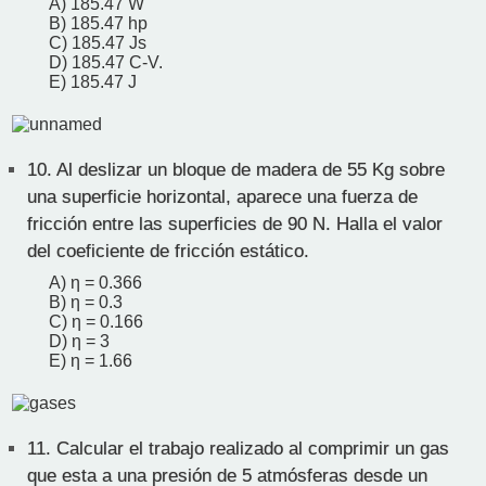
A) 185.47 W
B) 185.47 hp
C) 185.47 Js
D) 185.47 C-V.
E) 185.47 J
10.
Al deslizar un bloque de madera de 55 Kg sobre
una superficie horizontal, aparece una fuerza de
fricción entre las superficies de 90 N. Halla el valor
del coeficiente de fricción estático.
A) η = 0.366
B) η = 0.3
C) η = 0.166
D) η = 3
E) η = 1.66
11.
Calcular el trabajo realizado al comprimir un gas
que esta a una presión de 5 atmósferas desde un