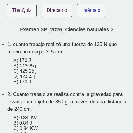
ThatQuiz
Directorio
Inténtalo
Examen 3P_2026_Ciencias naturales 2
1.
cuanto trabajo realizó una fuerza de 135 N que
movió un cuerpo 315 cm.
A) 170 J
B) 4.2525 j
C) 425.25 j
D) 42.5.5 j
E) 170 J
2.
Cuanto trabajo se realiza contra la gravedad para
levantar un objeto de 350 g. a través de una distancia
de 240 cm.
A) 0.84 JW
B) 0.84 J
C) 0.84 KW