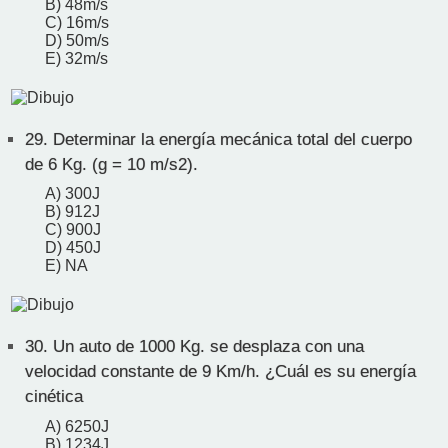
B) 48m/s
C) 16m/s
D) 50m/s
E) 32m/s
29.
Determinar la energía mecánica total del cuerpo
de 6 Kg. (g = 10 m/s2).
A) 300J
B) 912J
C) 900J
D) 450J
E) NA
30.
Un auto de 1000 Kg. se desplaza con una
velocidad constante de 9 Km/h. ¿Cuál es su energía
cinética
A) 6250J
B) 1234J