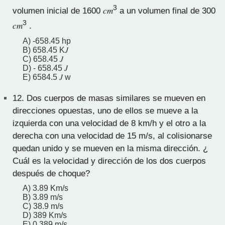
3
volumen inicial de 1600 𝑐𝑚
a un volumen final de 300
3
𝑐𝑚
.
A) -658.45 hp
B) 658.45 K𝐽
C) 658.45 𝐽
D) - 658.45 𝐽
E) 6584.5 𝐽 w
12.
Dos cuerpos de masas similares se mueven en
direcciones opuestas, uno de ellos se mueve a la
izquierda con una velocidad de 8 km/h y el otro a la
derecha con una velocidad de 15 m/s, al colisionarse
quedan unido y se mueven en la misma dirección. ¿
Cuál es la velocidad y dirección de los dos cuerpos
después de choque?
A) 3.89 Km/s
B) 3.89 m/s
C) 38.9 m/s
D) 389 Km/s
E) 0.389 m/s