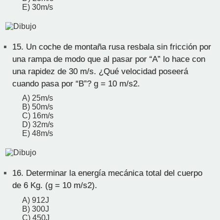
E) 30m/s
15.
Un coche de montaña rusa resbala sin fricción por
una rampa de modo que al pasar por “A” lo hace con
una rapidez de 30 m/s. ¿Qué velocidad poseerá
cuando pasa por “B”? g = 10 m/s2.
A) 25m/s
B) 50m/s
C) 16m/s
D) 32m/s
E) 48m/s
16.
Determinar la energía mecánica total del cuerpo
de 6 Kg. (g = 10 m/s2).
A) 912J
B) 300J
C) 450J