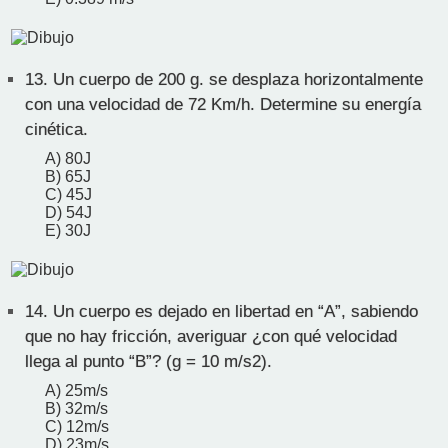
13.
Un cuerpo de 200 g. se desplaza horizontalmente
con una velocidad de 72 Km/h. Determine su energía
cinética.
A) 80J
B) 65J
C) 45J
D) 54J
E) 30J
14.
Un cuerpo es dejado en libertad en “A”, sabiendo
que no hay fricción, averiguar ¿con qué velocidad
llega al punto “B”? (g = 10 m/s2).
A) 25m/s
B) 32m/s
C) 12m/s
D) 23m/s