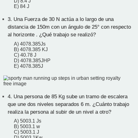
D) 8.4 J
E) 84 J
3.
Una Fuerza de 30 N actúa a lo largo de una
distancia de 150m con un ángulo de 25° con respecto
al horizonte . ¿Qué trabajo se realizó?
A) 4078.385Js
B) 4078.385 KJ
C) 40.78 J
D) 4078.385JHP
E) 4078.385J
4.
Una persona de 85 Kg sube un tramo de escalera
que une dos niveles separados 6 m. ¿Cuánto trabajo
realiza la persona al subir de un nivel a otro?
A) 5003.1 Js
B) 5003.1 w
C) 5003.1 J
D) 5003.1Kw