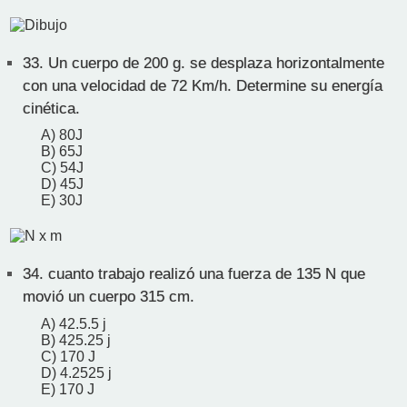
33.
Un cuerpo de 200 g. se desplaza horizontalmente
con una velocidad de 72 Km/h. Determine su energía
cinética.
A) 80J
B) 65J
C) 54J
D) 45J
E) 30J
34.
cuanto trabajo realizó una fuerza de 135 N que
movió un cuerpo 315 cm.
A) 42.5.5 j
B) 425.25 j
C) 170 J
D) 4.2525 j
E) 170 J