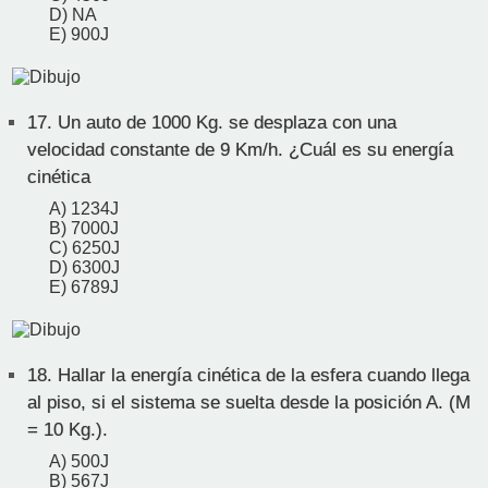
D) NA
E) 900J
17.
Un auto de 1000 Kg. se desplaza con una
velocidad constante de 9 Km/h. ¿Cuál es su energía
cinética
A) 1234J
B) 7000J
C) 6250J
D) 6300J
E) 6789J
18.
Hallar la energía cinética de la esfera cuando llega
al piso, si el sistema se suelta desde la posición A. (M
= 10 Kg.).
A) 500J
B) 567J