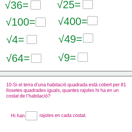
√25=
√36=
√400=
√100=
√49=
√4=
√9=
√64=
10-Si el terra d’una habitació quadrada està cobert per 81 
llosetes quadrades iguals, quantes rajoles hi ha en un 
costat de l’habitació?
rajoles en cada costat.
Hi han 