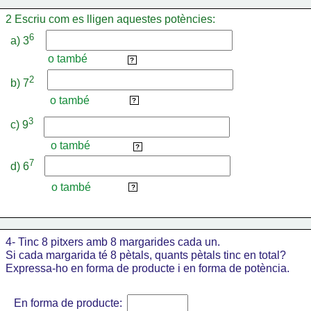
2 Escriu com es lligen aquestes potències:
6 
a) 3
o també
tres a la sisena
?
2 
b) 7
o també
set elevat a dos
?
3 
c) 9
o també
nou elevat a tres
?
7
d) 6
o també
sis a la setena
?
4- Tinc 8 pitxers amb 8 margarides cada un. 
Si cada margarida té 8 pètals, quants pètals tinc en total? 
Expressa-ho en forma de producte i en forma de potència.
En forma de producte: