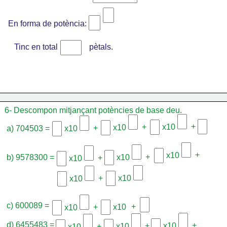
En forma de potència:
Tinc en total
pètals.
6- Descompon mitjançant potències de base deu.
+
+
x10
x10
+
a) 704503 = 
x10
+
x10
+
b) 9578300 = 
x10
+
x10
+
x10
x10
c) 600089 = 
+
+
x10
x10
d) 6455483 = 
+
+
x10
+
x10
x10