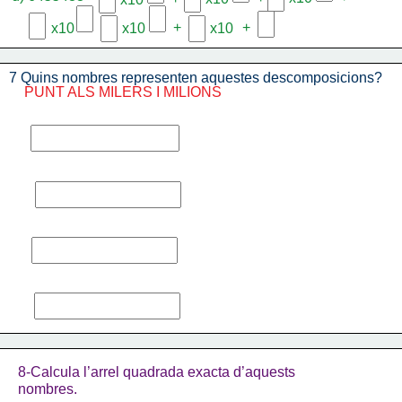
+
+
x10
x10
x10
7 Quins nombres representen aquestes descomposicions?
PUNT ALS MILERS I MILIONS
8-Calcula l’arrel quadrada exacta d’aquests 
nombres.