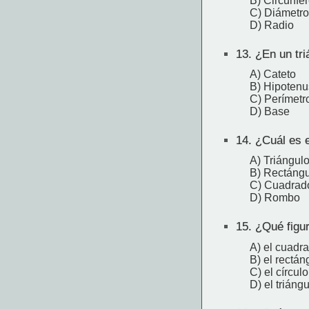
B) Circunfe
C) Diámetro
D) Radio
13.
¿En un triá
A) Cateto
B) Hipoten
C) Perímetr
D) Base
14.
¿Cuál es e
A) Triángul
B) Rectáng
C) Cuadrad
D) Rombo
15.
¿Qué figur
A) el cuadr
B) el rectán
C) el círculo
D) el triáng