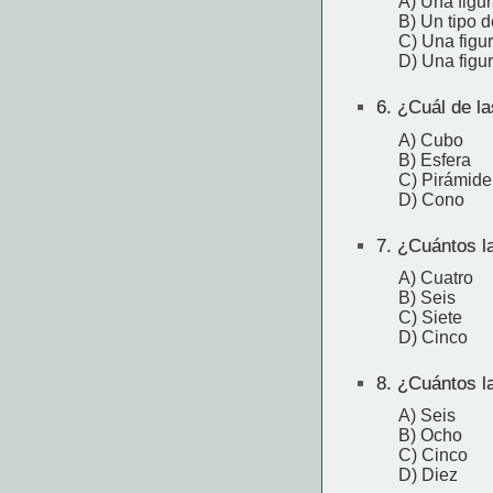
A) Una figur
B) Un tipo d
C) Una figu
D) Una figu
6.
¿Cuál de las
A) Cubo
B) Esfera
C) Pirámide
D) Cono
7.
¿Cuántos la
A) Cuatro
B) Seis
C) Siete
D) Cinco
8.
¿Cuántos la
A) Seis
B) Ocho
C) Cinco
D) Diez