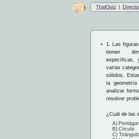
ThatQuiz
|
Directo
1.
Las figuras
tienen di
específicas,
varias catego
sólidos. Esta
la geometría 
analizar form
resolver prob
¿Cuál de las s
A) Pentágo
B) Círculo
C) Triángul