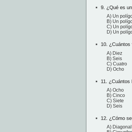
9.
¿Qué es un 
A) Un políg
B) Un políg
C) Un políg
D) Un políg
10.
¿Cuántos v
A) Diez
B) Seis
C) Cuatro
D) Ocho
11.
¿Cuántos l
A) Ocho
B) Cinco
C) Siete
D) Seis
12.
¿Cómo se l
A) Diagonal