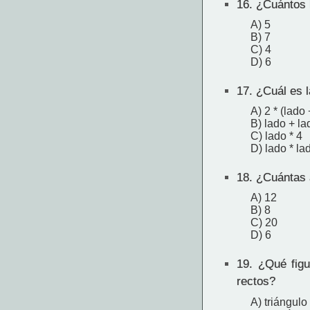
16.
¿Cuántos l
A) 5
B) 7
C) 4
D) 6
17.
¿Cuál es l
A) 2 * (lado 
B) lado + la
C) lado * 4
D) lado * la
18.
¿Cuántas a
A) 12
B) 8
C) 20
D) 6
19.
¿Qué figur
rectos?
A) triángulo