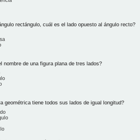
rencia
ngulo rectángulo, cuál es el lado opuesto al ángulo recto?
usa
o
l nombre de una figura plana de tres lados?
o
ulo
o
a geométrica tiene todos sus lados de igual longitud?
ado
gulo
ulo