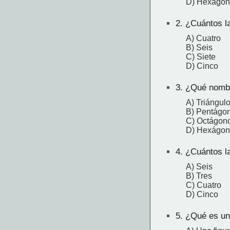
D) Hexágo
2.
¿Cuántos la
A) Cuatro
B) Seis
C) Siete
D) Cinco
3.
¿Qué nombre
A) Triángul
B) Pentágo
C) Octágon
D) Hexágo
4.
¿Cuántos lad
A) Seis
B) Tres
C) Cuatro
D) Cinco
5.
¿Qué es un 