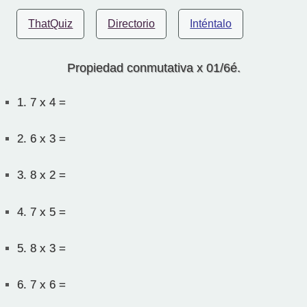
ThatQuiz
Directorio
Inténtalo
Propiedad conmutativa x 01/6é.
1.
7 x 4 =
2.
6 x 3 =
3.
8 x 2 =
4.
7 x 5 =
5.
8 x 3 =
6.
7 x 6 =