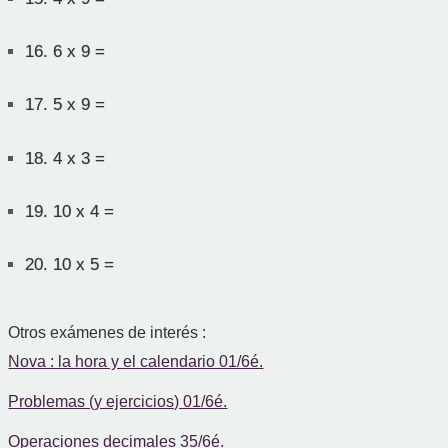
16.
6 x 9 =
17.
5 x 9 =
18.
4 x 3 =
19.
10 x 4 =
20.
10 x 5 =
Otros exámenes de interés :
Nova : la hora y el calendario 01/6é.
Problemas (y ejercicios) 01/6é.
Operaciones decimales 35/6é.