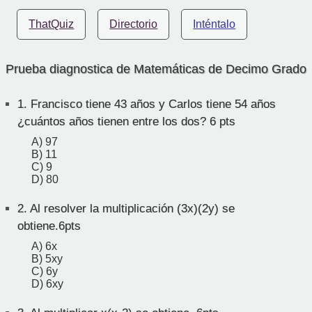
ThatQuiz
Directorio
Inténtalo
Prueba diagnostica de Matemáticas de Decimo Grado
1.
Francisco tiene 43 años y Carlos tiene 54 años
¿cuántos años tienen entre los dos? 6 pts
A) 97
B) 11
C) 9
D) 80
2.
Al resolver la multiplicación (3x)(2y) se
obtiene.6pts
A) 6x
B) 5xy
C) 6y
D) 6xy