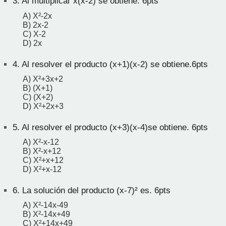
3.
Al multiplicar x(x-2) se obtiene. 6pts
A) X²-2x
B) 2x-2
C) X-2
D) 2x
4.
Al resolver el producto (x+1)(x-2) se obtiene.6pts
A) X²+3x+2
B) (X+1)
C) (X+2)
D) X²+2x+3
5.
Al resolver el producto (x+3)(x-4)se obtiene. 6pts
A) X²-x-12
B) X²-x+12
C) X²+x+12
D) X²+x-12
6.
La solución del producto (x-7)² es. 6pts
A) X²-14x-49
B) X²-14x+49
C) X²+14x+49