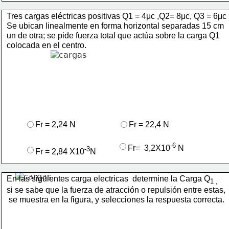
Tres cargas eléctricas positivas Q1 = 4μc ,Q2= 8μc, Q3 = 6μc .
Se ubican linealmente en forma horizontal separadas 15 cm 
un de otra; se pide fuerza total que actúa sobre la carga Q1 
colocada en el centro.
Fr = 2,24 N 
Fr = 22,4 N
-6 
Fr=  3,2X10
N
-3
Fr = 2,84 X10
N
En las siguientes carga electricas  determine la Carga Q
1 ,
si se sabe que la fuerza de atracción o repulsión entre estas, 
 se muestra en la figura, y selecciones la respuesta 
correcta.