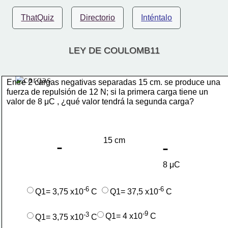
ThatQuiz
Directorio
Inténtalo
LEY DE COULOMB11
Entre 2 cargas negativas separadas 15 cm. se produce una
fuerza de repulsión de 12 N; si la primera carga tiene un 
valor de 8 μC , ¿qué valor tendrá la segunda carga?
15 cm 
-
-
 8 μC
-6 
-6 
Q1= 3,75 x10
C
Q1= 37,5 x10
C
-9 
-3 
Q1= 4 x10
C
Q1= 3,75 x10
C