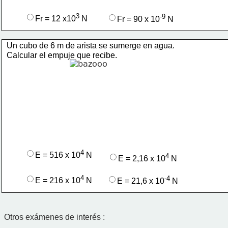
3 
-9 
Fr = 12 x10
N
Fr = 90 x 10
N
Un cubo de 6 m de arista se sumerge en agua.
Calcular el empuje que recibe.
4 
E = 516 x 10
N
4 
E = 2,16 x 10
N
4 
-
4 
E = 216 x 10
N
E = 21,6 x 10
N
Otros exámenes de interés :