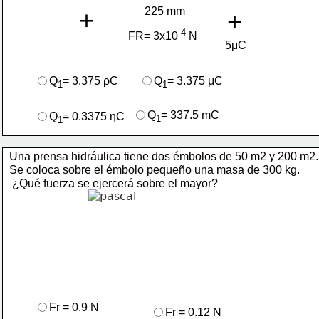
225 mm
+
+
-4
FR= 3x10
 N
5μC
Q
= 3.375 ρC
Q
= 3.375 μC
1
1
Q
= 337.5 mC
Q
= 0.3375 ηC
1
1
Una prensa hidráulica tiene dos émbolos de 50 m2 y 200 m2.
Se coloca sobre el émbolo pequeño una masa de 300 kg.
 ¿Qué fuerza se ejercerá sobre el mayor?
Fr = 0.9 N
Fr = 0.12 N