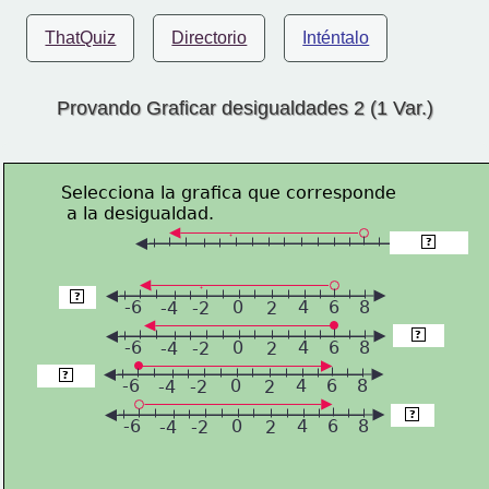
ThatQuiz
Directorio
Inténtalo
Provando Graficar desigualdades 2 (1 Var.)
Selecciona la grafica que corresponde
 a la desigualdad.
x grafica
?
x<6
?
-6
0
4
6
8
-4
-2
2
x<=6
?
-6
0
4
6
8
-4
-2
2
x>=-6
?
-6
0
4
6
8
-4
-2
2
x>-6
?
-6
0
4
6
8
-4
-2
2