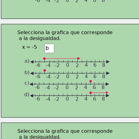
-6
0
4
6
8
-4
-2
2
Selecciona la grafica que corresponde
 a la desigualdad.
x = -5
a)
-6
0
4
6
8
-4
-2
2
b)
-6
0
4
6
8
-4
-2
2
c)
-6
0
4
6
8
-4
-2
2
d)
-6
0
4
6
8
-4
-2
2
Selecciona la grafica que corresponde
 a la desigualdad.