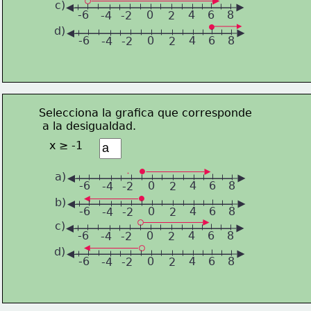
c)
-6
0
4
6
8
-4
-2
2
d)
-6
0
4
6
8
-4
-2
2
Selecciona la grafica que corresponde
 a la desigualdad.
x ≥ -1
a)
-6
0
4
6
8
-4
-2
2
b)
-6
0
4
6
8
-4
-2
2
c)
-6
0
4
6
8
-4
-2
2
d)
-6
0
4
6
8
-4
-2
2