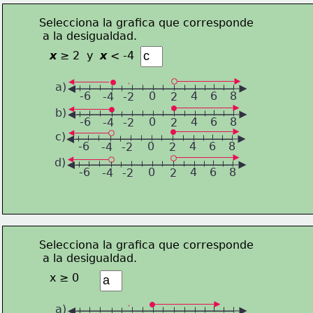
Selecciona la grafica que corresponde
 a la desigualdad.
x
 ≥ 2  y  
x
 < -4
a)
-6
0
4
6
8
-4
-2
2
b)
-6
0
4
6
8
-4
-2
2
c)
-6
0
4
6
8
-4
-2
2
d)
-6
0
4
6
8
-4
-2
2
Selecciona la grafica que corresponde
 a la desigualdad.
x ≥ 0
a)