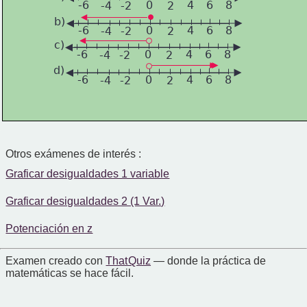
-6
0
4
6
8
-4
-2
2
b)
-6
0
4
6
8
-4
-2
2
c)
-6
0
4
6
8
-4
-2
2
d)
-6
0
4
6
8
-4
-2
2
Otros exámenes de interés :
Graficar desigualdades 1 variable
Graficar desigualdades 2 (1 Var.)
Potenciación en z
Examen creado con
That Quiz
— donde la práctica de
matemáticas se hace fácil.