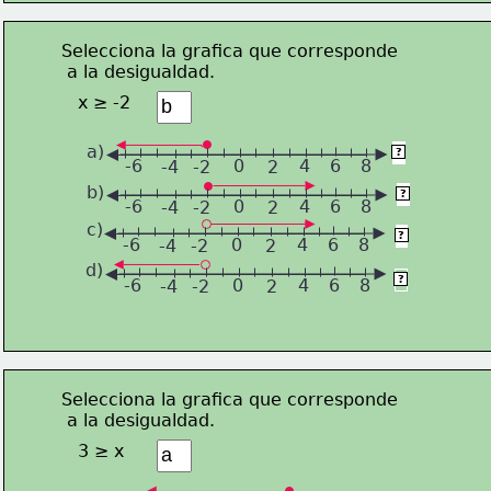
Selecciona la grafica que corresponde
 a la desigualdad.
x ≥ -2
a)
a
?
-6
0
4
6
8
-4
-2
2
b)
b
?
-6
0
4
6
8
-4
-2
2
c)
c
?
-6
0
4
6
8
-4
-2
2
d)
d
?
-6
0
4
6
8
-4
-2
2
Selecciona la grafica que corresponde
 a la desigualdad.
3 ≥ x