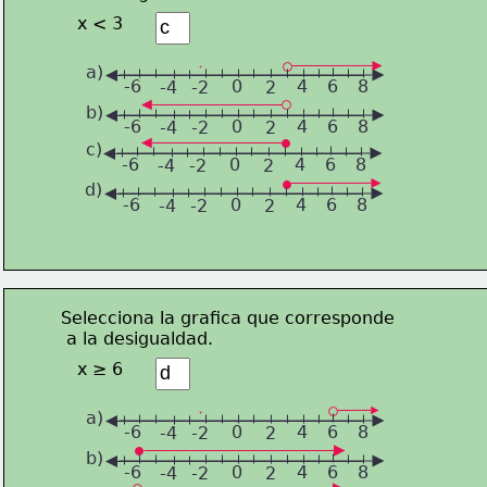
x < 3
a)
-6
0
4
6
8
-4
-2
2
b)
-6
0
4
6
8
-4
-2
2
c)
-6
0
4
6
8
-4
-2
2
d)
-6
0
4
6
8
-4
-2
2
Selecciona la grafica que corresponde
 a la desigualdad.
x ≥ 6
a)
-6
0
4
6
8
-4
-2
2
b)
-6
0
4
6
8
-4
-2
2