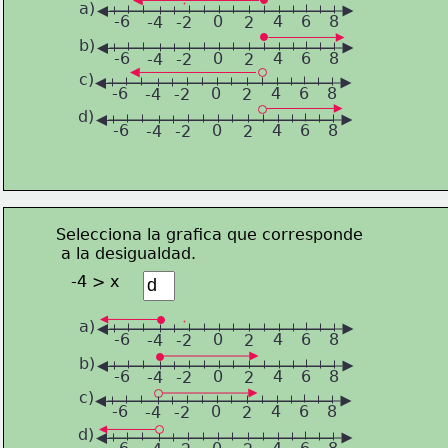
a)
-6
0
4
6
8
-4
-2
2
b)
-6
0
4
6
8
-4
-2
2
c)
-6
0
4
6
8
-4
-2
2
d)
-6
0
4
6
8
-4
-2
2
Selecciona la grafica que corresponde
 a la desigualdad.
-4 > x
a)
-6
0
4
6
8
-4
-2
2
b)
-6
0
4
6
8
-4
-2
2
c)
-6
0
4
6
8
-4
-2
2
d)