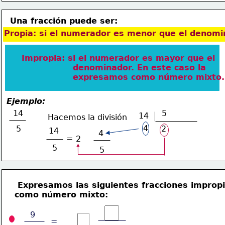
Una fracción puede ser:
Propia: si el numerador es menor que el 
denomi
Impropia: si el numerador es mayor que 
el 
                 denominador. En este caso la 
                 e
xpresamos como 
número mixto.
Ejemplo:
14
5
14
Hacemos la división
4
5
2
14
4
=
2
5
5
 Expresamos las siguientes fracciones impropi
como
 número mixto: 
9
=