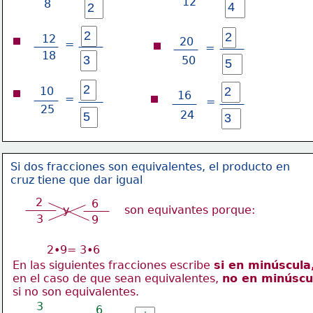
12
8
12
20
=
=
18
50
10
16
=
=
25
24
Si dos fracciones son equivalentes, el producto en
cruz tiene que dar igual
2
6
y 
son equivantes porque:
3
9
2•9= 3•6
En las siguientes fracciones escribe 
si en minúscula
en el caso de que sean equivalentes, 
no en minúscu
si no son equivalentes.
3
6