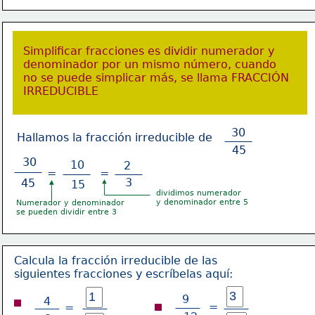
Simplificar fracciones es dividir numerador y
denominador por un mismo número, cuando
no se puede simplicar más, se llama FRACCIÓN
IRREDUCIBLE
30
Hallamos la fracción irreducible de 
45
30
10
2
=
=
3
45
15
dividimos numerador
y denominador entre 5
Numerador y denominador
se pueden dividir entre 3
Calcula la fracción irreducible de las
siguientes fracciones y escríbelas aquí:
9
4
=
=