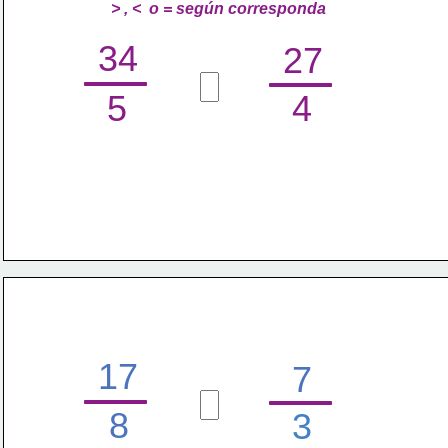
          > , <  o = según corresponda
34
27
5
4
17
7
8
3