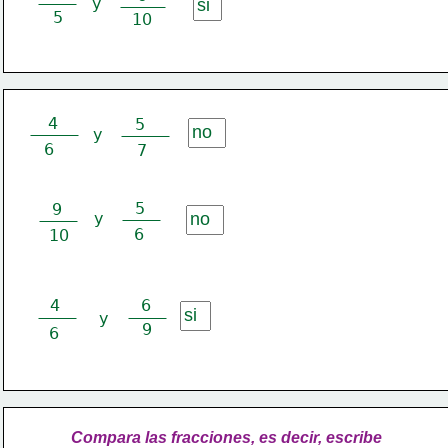
y
5
10
4
5
y
6
7
5
9
y
6
10
4
6
y
9
6
Compara las fracciones, es decir, escribe 