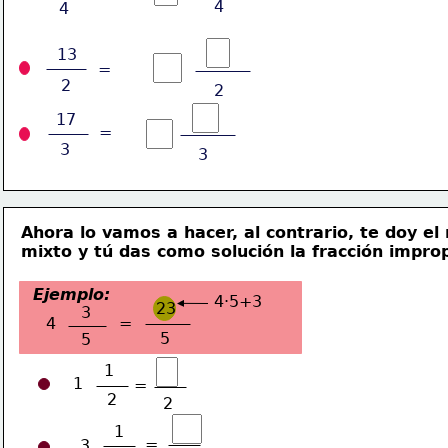
4
4
13
=
2
2
17
=
3
3
Ahora lo vamos a hacer, al contrario, te doy el
mixto y tú das 
como solución la fracción improp
Ejemplo:
4·5+3
23
3
4
=
5
5
1
1
=
2
2
1
=
3