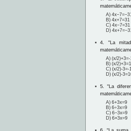
matemáticam
A) 4x−7=−3
B) 4x+7=31
C) 4x−7=31
D) 4x+7=−3
4.
"La mitad
matemáticam
A) (x/2)+3=
B) (x/2)+3=
C) (x/2)-3=-
D) (x/2)-3=1
5.
"La difere
matemáticam
A) 6+3x=9
B) 6÷3x=9
C) 6−3x=9
D) 6×3x=9
6.
"La suma d