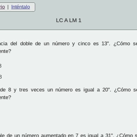
rio
|
Inténtalo
LC A LM 1
ncia del doble de un número y cinco es 13". ¿Cómo s
ente?
3
3
e 8 y tres veces un número es igual a 20". ¿Cómo s
ente?
le de un número aumentado en 7 es igual a 31". ¿Cómo s