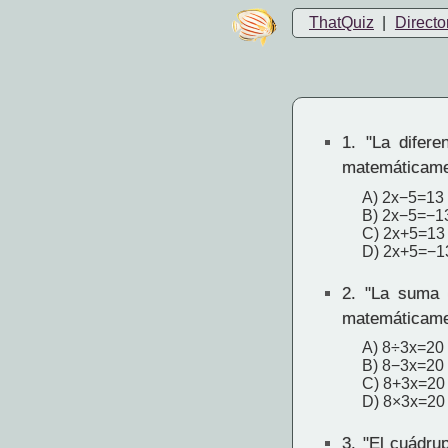
ThatQuiz
|
Directo
1.
"La difere
matemáticam
A) 2x−5=13
B) 2x−5=−1
C) 2x+5=13
D) 2x+5=−1
2.
"La suma d
matemáticam
A) 8÷3x=20
B) 8−3x=20
C) 8+3x=20
D) 8×3x=20
3.
"El cuádrup