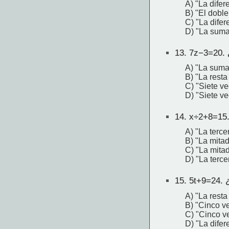
A) "La difer
B) "El dobl
C) "La difer
D) "La suma
13.
7z−3=20. 
A) "La suma
B) "La resta
C) "Siete v
D) "Siete v
14.
x÷2+8=15.
A) "La terce
B) "La mita
C) "La mita
D) "La terc
15.
5t+9=24. 
A) "La resta
B) "Cinco v
C) "Cinco v
D) "La difer