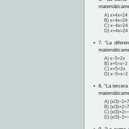
matemáticam
A) x×4x=24
B) x÷4x=24
C) x−4x=24
D) x+4x=24
7.
"La difere
matemáticam
A) x−5=2x
B) x+5=x÷2
C) x+5=2x
D) x−5=x÷2
8.
"La tercera
matemáticam
A) (x/3)−2=
B) (x/3)+2=
C) (x/3)+2=
D) (x/3)−2=