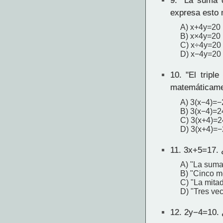
9.
"La suma d
expresa esto
A) x+4y=20
B) x×4y=20
C) x÷4y=20
D) x−4y=20
10.
"El tripl
matemáticam
A) 3(x−4)=−
B) 3(x−4)=2
C) 3(x+4)=2
D) 3(x+4)=
11.
3x+5=17. 
A) "La suma
B) "Cinco m
C) "La mita
D) "Tres ve
12.
2y−4=10. 