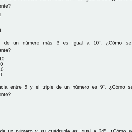
ente?
1
1
 de un número más 3 es igual a 10". ¿Cómo se 
ente?
-10
10
10
0
ncia entre 6 y el triple de un número es 9". ¿Cómo s
ente?
e un número y su cuádruple es igual a 24". ¿Cómo s