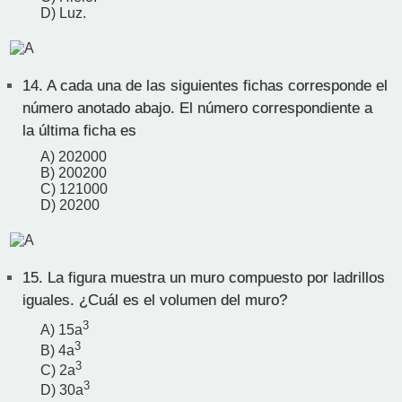
D) Luz.
14.
A cada una de las siguientes fichas corresponde el
número anotado abajo. El número correspondiente a
la última ficha es
A) 202000
B) 200200
C) 121000
D) 20200
15.
La figura muestra un muro compuesto por ladrillos
iguales. ¿Cuál es el volumen del muro?
3
A) 15a
3
B) 4a
3
C) 2a
3
D) 30a