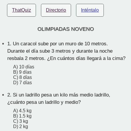
ThatQuiz
Directorio
Inténtalo
OLIMPIADAS NOVENO
1.
Un caracol sube por un muro de 10 metros.
Durante el día sube 3 metros y durante la noche
resbala 2 metros. ¿En cuántos días llegará a la cima?
A) 10 días
B) 9 días
C) 8 días
D) 7 días
2.
Si un ladrillo pesa un kilo más medio ladrillo,
¿cuánto pesa un ladrillo y medio?
A) 4.5 kg
B) 1.5 kg
C) 3 kg
D) 2 kg