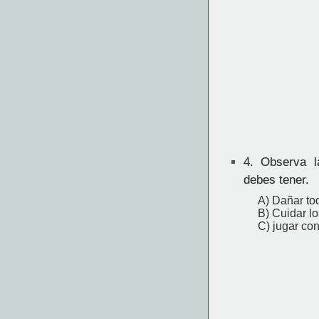
4.
Observa la
debes tener.
A) Dañar to
B) Cuidar l
C) jugar con