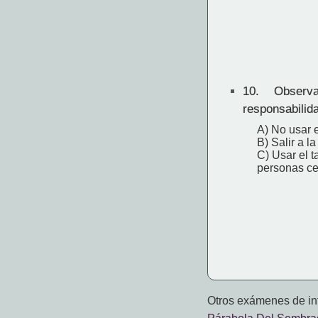
10.
Observa
responsabilid
A) No usar 
B) Salir a l
C) Usar el 
personas ce
Otros exámenes de int