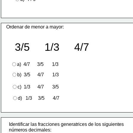
Ordenar de menor a mayor:
3/5     1/3     4/7
a)  4/7      3/5       1/3
b)  3/5      4/7       1/3
c)  1/3      4/7       3/5
d)   1/3     3/5       4/7 
Identificar las fracciones generatrices de los siguientes
números decimales: