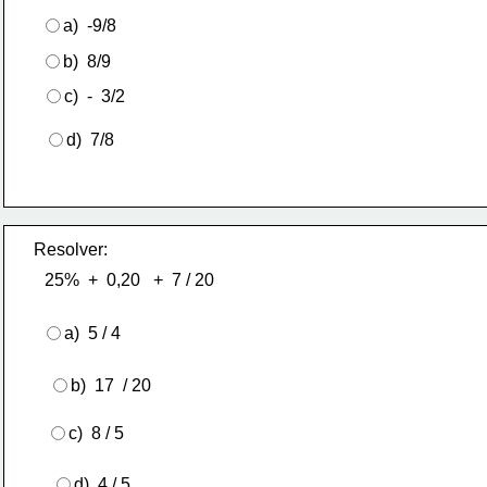
a)  -9/8
b)  8/9
c)  -  3/2
d)  7/8
Resolver:
25%  +  0,20   +  7 / 20
a)  5 / 4
b)  17  / 20
c)  8 / 5
d)  4 / 5