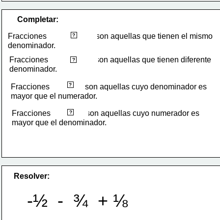
Completar:
homogéneas
Fracciones                         son aquellas que tienen el mismo
?
denominador.
Fracciones                        son aquellas que tienen diferente
heterogéneas
?
denominador.
propias
?
Fracciones                  son aquellas cuyo denominador es
mayor que el numerador.
impropias
Fracciones                  son aquellas cuyo numerador es
?
mayor que el denominador.
Resolver:
-½  -  ¾  + ⅛