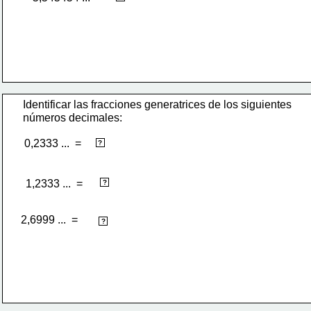
Identificar las fracciones generatrices de los siguientes
números decimales:
0,2333 ...  =  
7/30
?
37/30
1,2333 ...  = 
?
2,6999 ...  = 
27/10
?