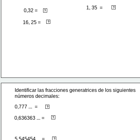
1, 35  = 
27/20
?
0,32 = 
8/25
?
1/8
16, 25 =  
?
Identificar las fracciones generatrices de los siguientes
números decimales:
0,777 ...  = 
7/9
?
7/11
0,636363 ... =
?
5,545454 ... =
61/11
?