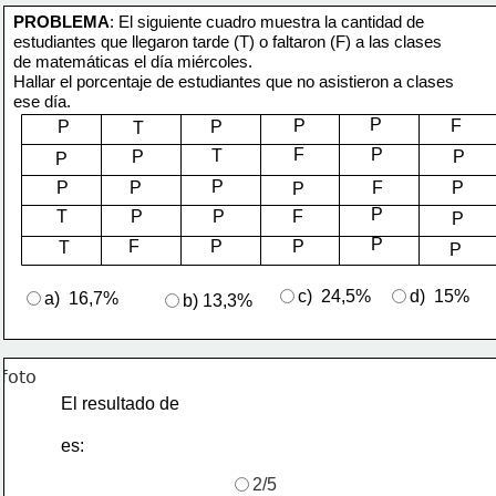
PROBLEMA
: El siguiente cuadro muestra la cantidad de
estudiantes que llegaron tarde (T) o faltaron (F) a las clases 
de matemáticas el día miércoles. 
Hallar el porcentaje de estudiantes que no asistieron a clases 
ese día.  
P
P
F
P
P
T
F
P
T
P
P
P
P
P
P
F
P
P
P
T
P
P
F
P
P
F
P
P
T
P
c)  24,5%
d)  15%
a)  16,7%
b) 13,3%
El resultado de 
es:
2/5