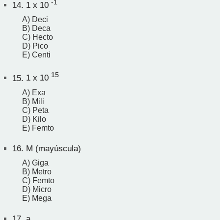
-1
14.
1 x 10
A) Deci
B) Deca
C) Hecto
D) Pico
E) Centi
15
15.
1 x 10
A) Exa
B) Mili
C) Peta
D) Kilo
E) Femto
16.
M (mayúscula)
A) Giga
B) Metro
C) Femto
D) Micro
E) Mega
17.
a