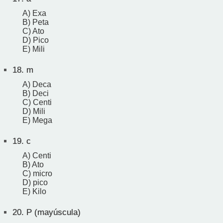
A) Exa
B) Peta
C) Ato
D) Pico
E) Mili
18.
m
A) Deca
B) Deci
C) Centi
D) Mili
E) Mega
19.
c
A) Centi
B) Ato
C) micro
D) pico
E) Kilo
20.
P (mayúscula)