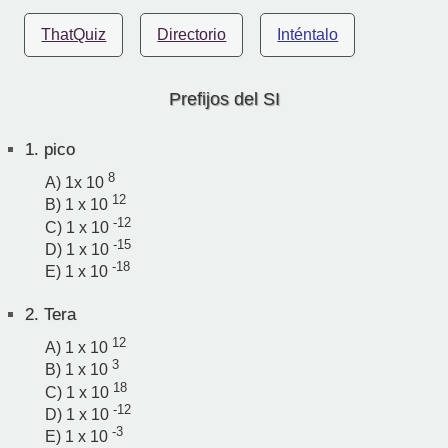
ThatQuiz
Directorio
Inténtalo
Prefijos del SI
1.
pico
8
A) 1x 10
12
B) 1 x 10
-12
C) 1 x 10
-15
D) 1 x 10
-18
E) 1 x 10
2.
Tera
12
A) 1 x 10
3
B) 1 x 10
18
C) 1 x 10
-12
D) 1 x 10
-3
E) 1 x 10