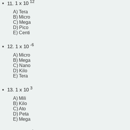
12
11.
1 x 10
A) Tera
B) Micro
C) Mega
D) Pico
E) Centi
-6
12.
1 x 10
A) Micro
B) Mega
C) Nano
D) Kilo
E) Tera
3
13.
1 x 10
A) Mili
B) Kilo
C) Ato
D) Peta
E) Mega