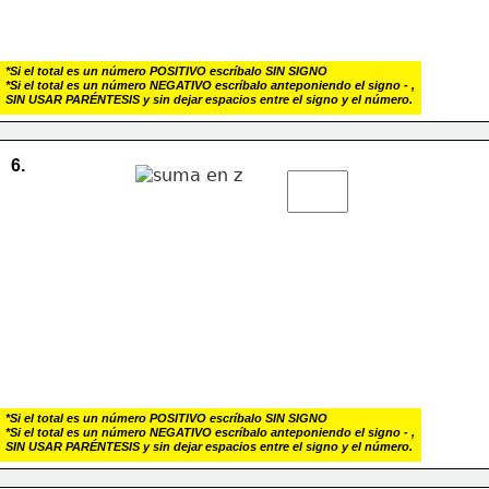
*Si el total es un número POSITIVO escríbalo SIN SIGNO
*Si el total es un número NEGATIVO escríbalo anteponiendo el signo - , 
SIN USAR PARÉNTESIS y sin dejar espacios entre el signo y el número.
6.
*Si el total es un número POSITIVO escríbalo SIN SIGNO
*Si el total es un número NEGATIVO escríbalo anteponiendo el signo - , 
SIN USAR PARÉNTESIS y sin dejar espacios entre el signo y el número.