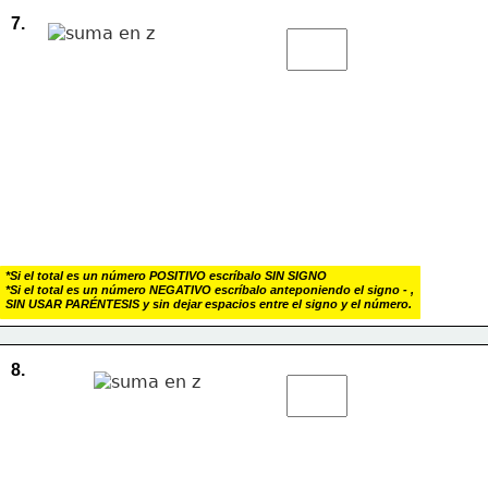
7.
*Si el total es un número POSITIVO escríbalo SIN SIGNO
*Si el total es un número NEGATIVO escríbalo anteponiendo el signo - , 
SIN USAR PARÉNTESIS y sin dejar espacios entre el signo y el número.
8.