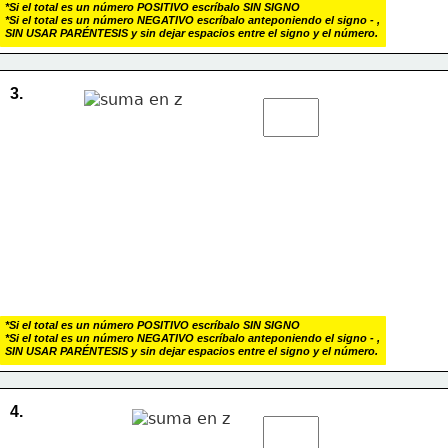
*Si el total es un número POSITIVO escríbalo SIN SIGNO
*Si el total es un número NEGATIVO escríbalo anteponiendo el signo - , 
SIN USAR PARÉNTESIS y sin dejar espacios entre el signo y el número.
3.
*Si el total es un número POSITIVO escríbalo SIN SIGNO
*Si el total es un número NEGATIVO escríbalo anteponiendo el signo - , 
SIN USAR PARÉNTESIS y sin dejar espacios entre el signo y el número.
4.