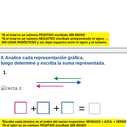
*Si el total es un número POSITIVO escríbalo SIN SIGNO
*Si el total es un número NEGATIVO escríbalo anteponiendo el signo - , 
SIN USAR PARÉNTESIS y sin dejar espacios entre el signo y el número.
II. Analice cada representación gráfica, 
luego determine y escriba la suma representada.
1.
+
+
=
*Escribe cada término en el orden del vector respectivo: MORADO + AZUL + VERDE
*Si el valor es un número POSITIVO escríbalo SIN SIGNO