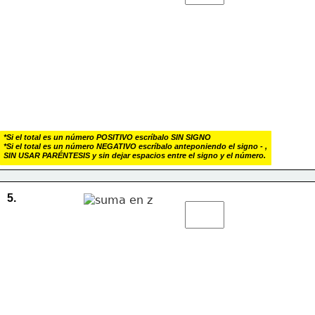
*Si el total es un número POSITIVO escríbalo SIN SIGNO
*Si el total es un número NEGATIVO escríbalo anteponiendo el signo - , 
SIN USAR PARÉNTESIS y sin dejar espacios entre el signo y el número.
5.