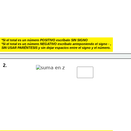
*Si el total es un número POSITIVO escríbalo SIN SIGNO
*Si el total es un número NEGATIVO escríbalo anteponiendo el signo - , 
SIN USAR PARÉNTESIS y sin dejar espacios entre el signo y el número.
2.