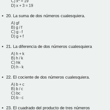
C) x
= 19
D) x + 3 = 19
20.
La suma de dos números cualesquiera.
A) gf
B) g / f
C) g - f
D) g + f
21.
La diferencia de dos números cualesquiera
A) h + k
B) h / k
C) hk
D) h - k
22.
El cociente de dos números cualesquiera.
A) b + c
B) b / c
C) bc
D) b - c
23.
El cuadrado del producto de tres números