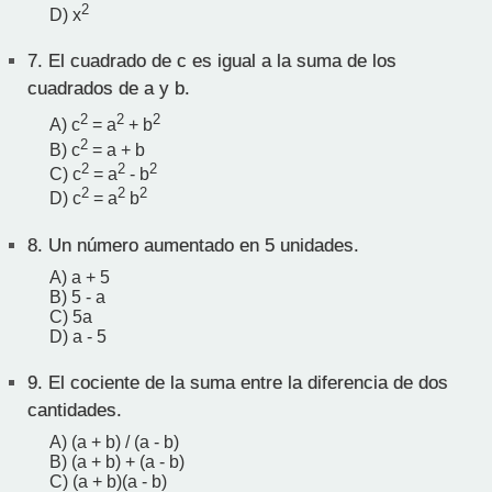
2
D) x
7.
El cuadrado de c es igual a la suma de los
cuadrados de a y b.
2
2
2
A) c
= a
+ b
2
B) c
= a + b
2
2
2
C) c
= a
- b
2
2
2
D) c
= a
b
8.
Un número aumentado en 5 unidades.
A) a + 5
B) 5 - a
C) 5a
D) a - 5
9.
El cociente de la suma entre la diferencia de dos
cantidades.
A) (a + b) / (a - b)
B) (a + b) + (a - b)
C) (a + b)(a - b)