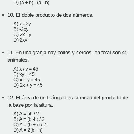
D) (a + b) - (a - b)
10.
El doble producto de dos números.
A) x - 2y
B) -2xy
C) 2x - y
D) 2xy
11.
En una granja hay pollos y cerdos, en total son 45
animales.
A) x / y = 45
B) xy = 45
C) x + y = 45
D) 2x + y = 45
12.
El área de un triángulo es la mitad del producto de
la base por la altura.
A) A = bh / 2
B) A = (b -h) / 2
C) A = (b +h) / 2
D) A = 2(b +h)