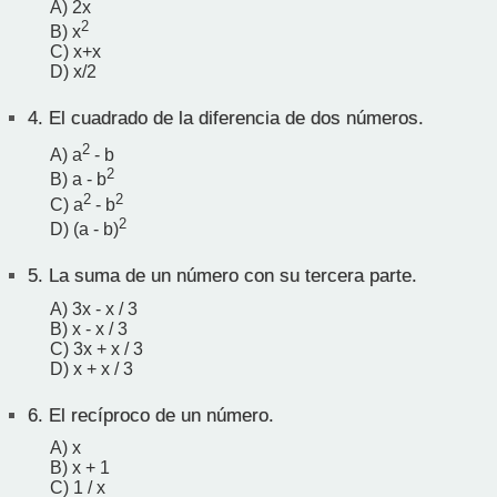
A) 2x
2
B) x
C) x+x
D) x/2
4.
El cuadrado de la diferencia de dos números.
2
A) a
- b
2
B) a - b
2
2
C) a
- b
2
D) (a - b)
5.
La suma de un número con su tercera parte.
A) 3x - x / 3
B) x - x / 3
C) 3x + x / 3
D) x + x / 3
6.
El recíproco de un número.
A) x
B) x + 1
C) 1 / x