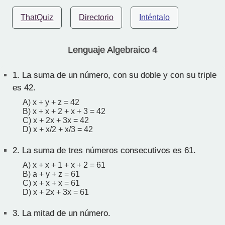
ThatQuiz
Directorio
Inténtalo
Lenguaje Algebraico 4
1.
La suma de un número, con su doble y con su triple
es 42.
A) x + y + z = 42
B) x + x + 2 + x + 3 = 42
C) x + 2x + 3x = 42
D) x + x/2 + x/3 = 42
2.
La suma de tres números consecutivos es 61.
A) x + x + 1 + x + 2 = 61
B) a + y + z = 61
C) x + x + x = 61
D) x + 2x + 3x = 61
3.
La mitad de un número.