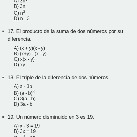
A) 3n
B) 3n
3
C) n
D) n - 3
17.
El producto de la suma de dos números por su
diferencia.
A) (x + y)(x - y)
B) (x+y) - (x - y)
C) x(x - y)
D) xy
18.
El triple de la diferencia de dos números.
A) a - 3b
3
B) (a - b)
C) 3(a - b)
D) 3a - b
19.
Un número disminuido en 3 es 19.
A) x - 3 = 19
B) 3x = 19
3