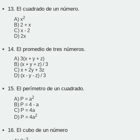
13.
El cuadrado de un número.
2
A) x
B) 2 + x
C) x - 2
D) 2x
14.
El promedio de tres números.
A) 3(x + y + z)
B) (x + y + z) / 3
C) x + 2y + 3z
D) (x - y - z) / 3
15.
El perímetro de un cuadrado.
2
A) P = a
B) P = 4 - a
C) P = 4a
2
D) P = 4a
16.
El cubo de un número
3