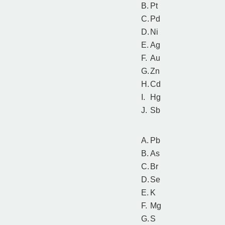
B.
Pt
C.
Pd
D.
Ni
E.
Ag
F.
Au
G.
Zn
H.
Cd
I.
Hg
J.
Sb
A.
Pb
B.
As
C.
Br
D.
Se
E.
K
F.
Mg
G.
S