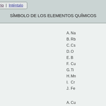
rio
|
Inténtalo
SÍMBOLO DE LOS ELEMENTOS QUÍMICOS
A.
Na
B.
Rb
C.
Cs
D.
O
E.
B
F.
Cu
G.
Ti
H.
Mn
I.
Cr
J.
Fe
A.
Cu