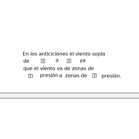
En los anticiclones el viento sopla
a 
ya
de
DENTRO
FUERA
?
?
que el viento va de zonas de 
presión 
a 
zonas de 
BAJA
ALTA 
presión.
?
?