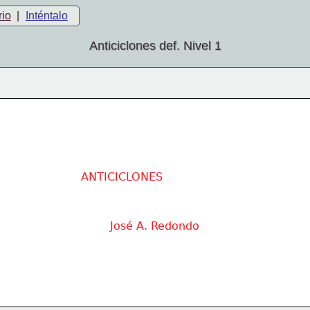
rio
|
Inténtalo
Anticiclones def. Nivel 1
ANTICICLONES
José A. Redondo