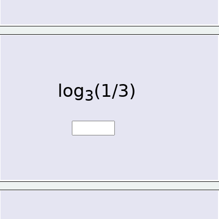
log
(1/3)
3