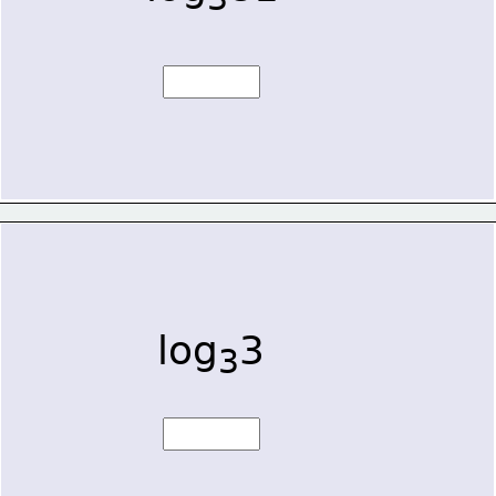
log
3
3