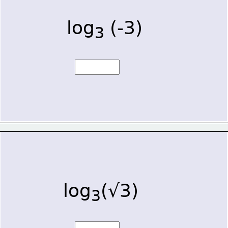
log
 (-3)
3
log
(√3)
3