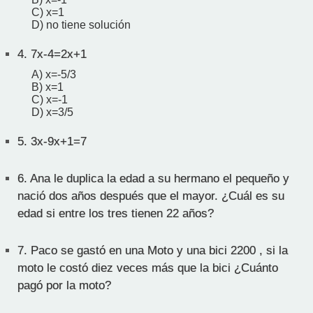
C) x=1
D) no tiene solución
4.
7x-4=2x+1
A) x=-5/3
B) x=1
C) x=-1
D) x=3/5
5.
3x-9x+1=7
6.
Ana le duplica la edad a su hermano el pequeño y
nació dos años después que el mayor. ¿Cuál es su
edad si entre los tres tienen 22 años?
7.
Paco se gastó en una Moto y una bici 2200 , si la
moto le costó diez veces más que la bici ¿Cuánto
pagó por la moto?