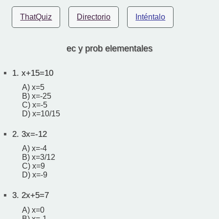
ThatQuiz
Directorio
Inténtalo
ec y prob elementales
1.
x+15=10
A) x=5
B) x=-25
C) x=-5
D) x=10/15
2.
3x=-12
A) x=-4
B) x=3/12
C) x=9
D) x=-9
3.
2x+5=7
A) x=0
B) x=-1