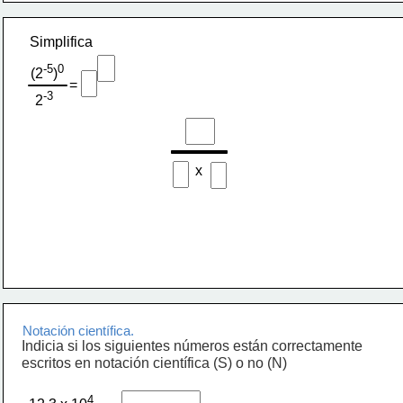
Simplifica
-5
0
(2
)
=
-3
2
x
Notación científica.
Indicia si los siguientes números están correctamente
escritos en notación científica (S) o no (N)
4