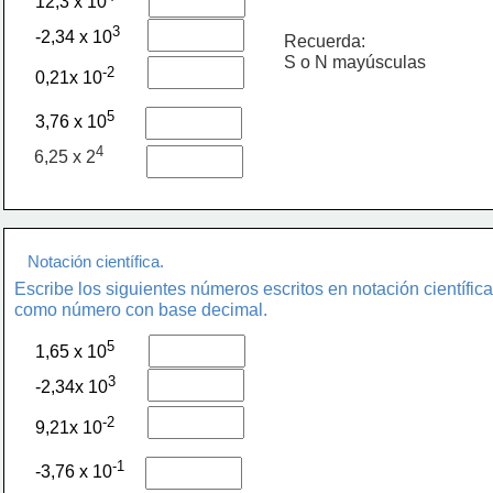
12,3 x 10
3 
-2,34 x 10
Recuerda:
S o N mayúsculas
-2
0,21x 10
5
3,76 x 10
4
6,25 x 2
Notación científica.
Escribe los siguientes números escritos en notación científica
como número con base decimal.
5
1,65 x 10
3
-2,34x 10
-2
9,21x 10
-1
-3,76 x 10