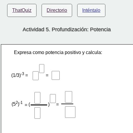
ThatQuiz
Directorio
Inténtalo
Actividad 5. Profundización: Potencia
Expresa como potencia positivo y calcula:
-3
=
(1/3)
 =
2
-1
(5
)
(
)
=
=