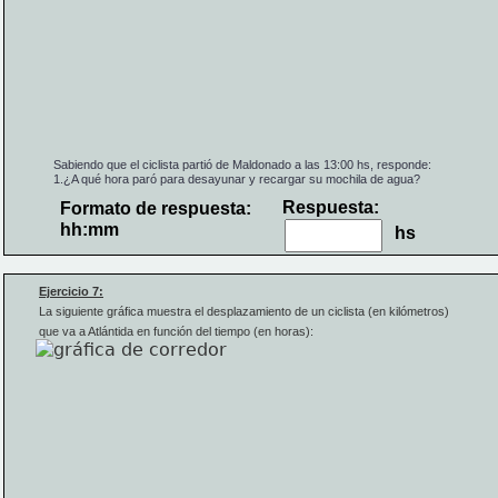
Sabiendo que el ciclista partió de Maldonado a las 13:00 hs, responde:
1.
¿A qué hora paró para desayunar y recargar su mochila de agua?
Respuesta:
Formato de respuesta:
hh:mm
hs
Ejercicio 7:
La siguiente gráfica muestra 
el desplazamiento de un ciclista (en kilómetros) 
que va a Atlántida en función del tiempo (en horas):