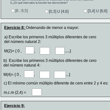
6.
¿En qué intervalos la función fue decreciente?
[6 ; 8,5]
[3,4] U [6;8]
[0,3] U [4;6]
Ejercicio 8: 
Ordenando de menor a mayor:
a) Escribe los primeros 3 múltiplos diferentes de cero
del número natural 2:
M(2)= { 0 ,             ,             ,              , .....}
b)  Escribe los primeros 3 múltiplos diferentes de cero
del número natural 4:
M(4)= { 0 ,             ,             ,              , .....}
c) El mínimo común múltiplo diferente de cero entre 2 y 4 es:
m.c.m (2,4) =
Ejercicio 9: