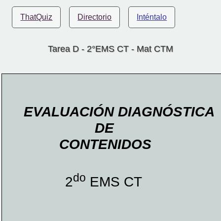
ThatQuiz
Directorio
Inténtalo
Tarea D - 2°EMS CT - Mat CTM
EVALUACIÓN DIAGNÓSTICA
                  DE  
         CONTENIDOS
do
2
 EMS CT