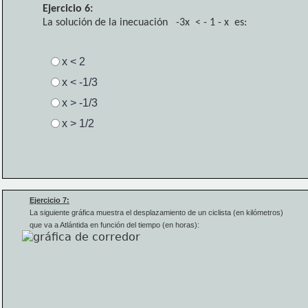
Ejercicio 6:
La solución de la inecuación   -3x 
 < - 1 - x  es:
x < 2
x < -1/3
x > -1/3
x > 1/2
Ejercicio 7:
La siguiente gráfica muestra 
el desplazamiento de un ciclista (en kilómetros) 
que va a Atlántida en función del tiempo (en horas):