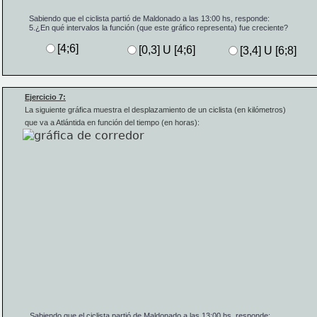
Sabiendo que el ciclista partió de Maldonado a las 13:00 hs, responde:
5.
¿En qué intervalos la función (que este gráfico representa) fue creciente?
[4;6]
[0,3] U [4;6]
[3,4] U [6;8]
Ejercicio 7:
La siguiente gráfica muestra 
el desplazamiento de un ciclista (en kilómetros) 
que va a Atlántida en función del tiempo (en horas):
Sabiendo que el ciclista partió de Maldonado a las 13:00 hs, responde: