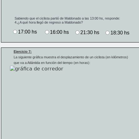
Sabiendo que el ciclista partió de Maldonado a las 13:00 hs, responde:
4.
¿A qué hora llegó de regreso a Maldonado?
17:00 hs
16:00 hs
21:30 hs
18:30 hs
Ejercicio 7:
La siguiente gráfica muestra 
el desplazamiento de un ciclista (en kilómetros) 
que va a Atlántida en función del tiempo (en horas):