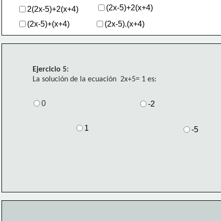
(2x-5)+2(x+4)
2(2x-5)+2(x+4)
(2x-5)+(x+4)
(2x-5).(x+4)
Ejercicio 5:
La solución de la ecuación  2x+5= 1
 es:
0
-2
1
-5