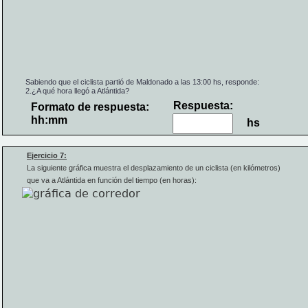
Sabiendo que el ciclista partió de Maldonado a las 13:00 hs, responde:
2.
¿A qué hora llegó a Atlántida?
Respuesta:
Formato de respuesta:
hh:mm
​hs
Ejercicio 7:
La siguiente gráfica muestra 
el desplazamiento de un ciclista (en kilómetros) 
que va a Atlántida en función del tiempo (en horas):