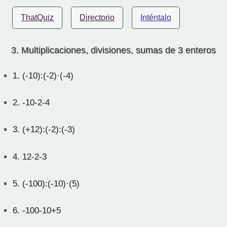
ThatQuiz
Directorio
Inténtalo
3. Multiplicaciones, divisiones, sumas de 3 enteros
1.
(-10):(-2)·(-4)
2.
-10-2-4
3.
(+12):(-2):(-3)
4.
12-2-3
5.
(-100):(-10)·(5)
6.
-100-10+5